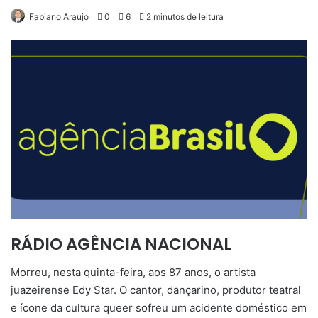
Fabiano Araujo
0
6
2 minutos de leitura
RÁDIO AGÊNCIA NACIONAL
Morreu, nesta quinta-feira, aos 87 anos, o artista
juazeirense Edy Star. O cantor, dançarino, produtor teatral
e ícone da cultura queer sofreu um acidente doméstico em