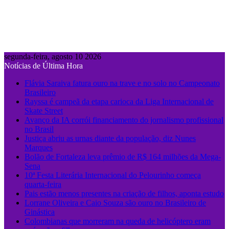
segunda-feira, agosto 10 2026
Notícias de Última Hora
Flávia Saraiva fatura ouro na trave e no solo no Campeonato
Brasileiro
Rayssa é campeã da etapa carioca da Liga Internacional de
Skate Street
Avanço da IA corrói financiamento do jornalismo profissional
no Brasil
Justiça abriu as urnas diante da população, diz Nunes
Marques
Bolão de Fortaleza leva prêmio de R$ 164 milhões da Mega-
Sena
10ª Festa Literária Internacional do Pelourinho começa
quarta-feira
Pais estão menos presentes na criação de filhos, aponta estudo
Lorrane Oliveira e Caio Souza são ouro no Brasileiro de
Ginástica
Colombianas que morreram na queda de helicóptero eram