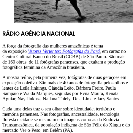
RÁDIO AGÊNCIA NACIONAL
A força da fotografia das mulheres amazônicas é tema
da exposição
Vetores-Vertentes: Fotógrafas do Pará
,
em cartaz no
Centro Cultural Banco do Brasil (CCBB) de São Paulo. São mais
de 160 obras, de 11 fotógrafas paraenses, que exaltam a produção
fotográfica feminina da Amazônia brasileira.
A mostra reúne, pela primeira vez, fotógrafas de duas gerações em
exposição coletiva. São mais de 40 anos de fotografia pelos olhos e
lentes de Leila Jinkings, Cláudia Leão, Bárbara Freire, Paula
Sampaio e Walda Marques, seguidas por Evna Moura, Renata
Aguiar, Nay Jinknss, Nailana Thiely, Deia Lima e Jacy Santos.
Cada uma delas traz o seu olhar sobre identidade, território e
memória paraenses. Nas fotografias, ancestralidade, tecnologia,
floresta e cidade se misturam em imagens como as da Rodovia
Transamazônica, da população indígena de São Félix do Xingu e do
mercado Ver-o-Peso, em Belém (PA).