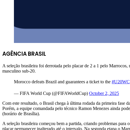
AGÊNCIA BRASIL
A seleção brasileira foi derrotada pelo placar de 2 a 1 pelo Marroco
masculino sub-20.
Morocco defeats Brazil and guarantees a ticket to the
#U20WC
— FIFA World Cup (@FIFAWorldCup)
October 2, 2025
Com este resultado, o Brasil chega à última rodada da primeira fase
Porém, a equipe comandada pelo técnico Ramon Menezes ainda pode sonh
(horário de Brasília).
A seleção brasileira começou bem a partida, criando problemas para
placar permanecer inalterado até o intervalo. Na segunda etapa o Ma