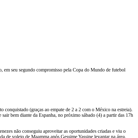
ntiago, em seu segundo compromisso pela Copa do Mundo de futebol
o conquistado (graças ao empate de 2 a 2 com o México na estreia).
 sair bem diante da Espanha, no próximo sábado (4) a partir das 17h
ezes não conseguiu aproveitar as oportunidades criadas e viu o
tida de voleio de Maamma após Gessime Yassine levantar na área.