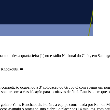
s, na noite desta quarta-feira (1) no estádio Nacional do Chile, em Sa
Knockouts. 🎟
 da competição ocupando a 3ª colocação do Grupo C com apenas um pont
ar com a classificação para as oitavas de final. Para isto tem que se
 o goleiro Yanis Benchaouch. Porém, a equipe comandada por Ramon Men
rrocos assumiu o protagonismo e abriu o placar aos 14 minutos, com ba