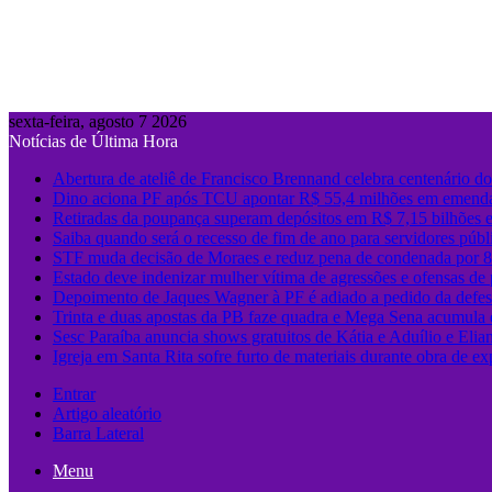
sexta-feira, agosto 7 2026
Notícias de Última Hora
Abertura de ateliê de Francisco Brennand celebra centenário do 
Dino aciona PF após TCU apontar R$ 55,4 milhões em emenda
Retiradas da poupança superam depósitos em R$ 7,15 bilhões 
Saiba quando será o recesso de fim de ano para servidores públ
STF muda decisão de Moraes e reduz pena de condenada por 8 
Estado deve indenizar mulher vítima de agressões e ofensas de p
Depoimento de Jaques Wagner à PF é adiado a pedido da defe
Trinta e duas apostas da PB faze quadra e Mega Sena acumula
Sesc Paraíba anuncia shows gratuitos de Kátia e Aduílio e Eli
Igreja em Santa Rita sofre furto de materiais durante obra de e
Entrar
Artigo aleatório
Barra Lateral
Menu