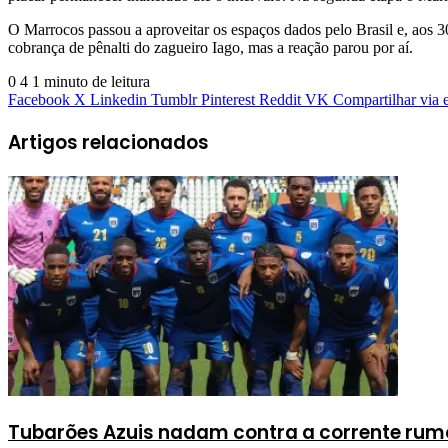
O Marrocos passou a aproveitar os espaços dados pelo Brasil e, aos 3
cobrança de pênalti do zagueiro Iago, mas a reação parou por aí.
0
4
1 minuto de leitura
Facebook
X
Linkedin
Tumblr
Pinterest
Reddit
VK
Compartilhar via 
Artigos relacionados
Tubarões Azuis nadam contra a corrente rum