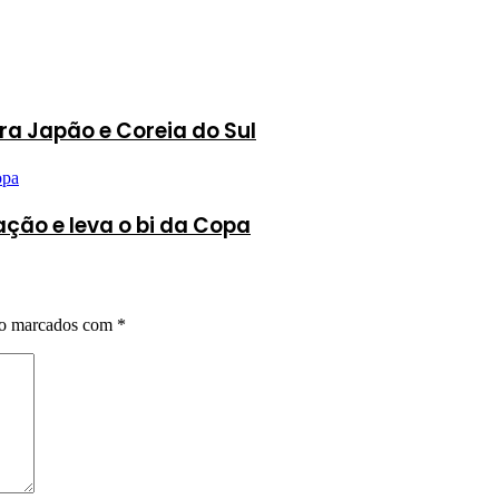
ra Japão e Coreia do Sul
ção e leva o bi da Copa
ão marcados com
*