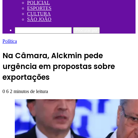
POLICIAL
ESPORTES
CULTURA
SÃO JOÃO
Procurar por
Política
Na Câmara, Alckmin pede
urgência em propostas sobre
exportações
0
6
2 minutos de leitura