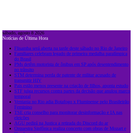
sábado, agosto 8 2026
Notícias de Última Hora
Flisamba será aberta na tarde deste sábado no Rio de Janeiro
Familiares celebram legado de primeira medalha paralímpica
do Brasil
PMs detêm motorista de ônibus em SP após desentendimento
no trânsito
STM determina perda de patente de militar acusado de
transmitir HIV
Pais estão menos presente na criação de filhos, aponta estudo
STF julga recursos contra partes da decisão que anulou marco
temporal
Ventania no Rio adia Botafogo x Fluminense pelo Brasileirão
Feminino
TSE cria conselho para monitorar desinformação e IA nas
eleições
AGU pedirá na Justiça a retirada do Discord do ar
Orquestra Sinfônica realiza concerto com obras de Mozart e