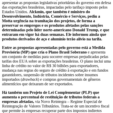
apresentar as propostas legislativas prioritárias do governo em defesa
das exportações brasileiras, impactadas pelo tarifaço imposto pelos
Estados Unidos.
Alckmin, que também é ministro do
Desenvolvimento, Indústria, Comércio e Serviços, pediu a
Motta urgência na tramitação dos projetos, de forma a
preservar os empregos e os produtos afetados pelas sanções
determinadas pelo líder norte-americano Donald Trump, e que
entraram em vigor há duas semanas. Ele informou ainda que
produtos derivados de aço e alumínio terão alívio na tarifa.
Entre as propostas apresentadas pelo governo está a Medida
Provisória (MP) que cria o Plano Brasil Soberano
e apresenta
um conjunto de medidas para socorrer empresas prejudicadas pelas
tarifas dos EUA sobre as exportações brasileiras. O plano inclui uma
linha de crédito no valor de R$ 30 bilhões para exportadores,
mudança nas regras do seguro de crédito à exportação e em fundos
garantidores, suspensão de tributos incidentes sobre insumos
importados (
drawback
) e compras governamentais de gêneros
alimentícios que deixaram de ser exportados.
Há também um Projeto de Lei Complementar (PLP) que
aumenta o percentual de restituição de tributos federais a
empresas afetadas,
via Novo Reintegra – Regime Especial de
Reintegração de Valores Tributários. Trata-se de um incentivo fiscal
que permite às empresas recuperar parte dos impostos indiretos