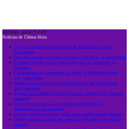
domingo, agosto 9 2026
Notícias de Última Hora
10ª Festa Literária Internacional do Pelourinho começa
quarta-feira
Pais estão menos presentes na criação de filhos, aponta estudo
Lorrane Oliveira e Caio Souza são ouro no Brasileiro de
Ginástica
Colombianas que morreram na queda de helicóptero eram
avó, mãe e filha
Mega-Sena sorteia prêmio acumulado de R$ 165 milhões
neste domingo
Tenista Bia Haddad anuncia pausa na carreira neste segundo
semestre
Lula quer mostrar a Trump números de queda do
desmatamento na Amazônia
Agosto terá dois eclipses; saiba como assistir aos fenômenos
Quatro pessoas morrem em queda de helicóptero no Rio de
Janeiro