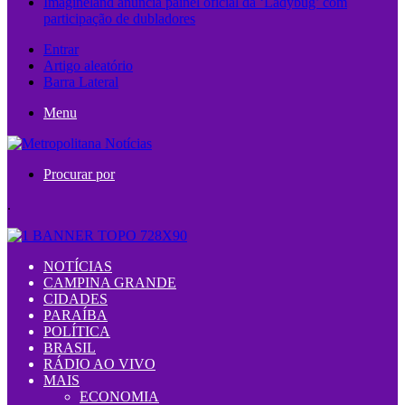
Imagineland anuncia painel oficial da ‘Ladybug’ com
participação de dubladores
Entrar
Artigo aleatório
Barra Lateral
Menu
Procurar por
.
NOTÍCIAS
CAMPINA GRANDE
CIDADES
PARAÍBA
POLÍTICA
BRASIL
RÁDIO AO VIVO
MAIS
ECONOMIA