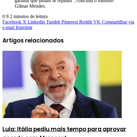
garantir que jamais se repitam”, concluiu o ministro
Gilmar Mendes.
0
9
2 minutos de leitura
Facebook
X
Linkedin
Tumblr
Pinterest
Reddit
VK
Compartilhar via
e-mail
Imprimir
Artigos relacionados
Lula: Itália pediu mais tempo para aprovar