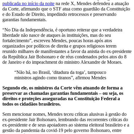
publicada no início da noite
na rede X, Mendes defendeu a atuação
da Corte, afirmando que o STF atua como guardião da Constituição
e do Estado de Direito, impedindo retrocessos e preservando
garantias fundamentais.
“No Dia da Independência, é oportuno reiterar que a verdadeira
liberdade não nasce de ataques às instituições, mas do seu
fortalecimento”, escreveu Mendes, poucas horas após atos
organizados por políticos de direita e grupos religiosos terem
reunido milhares de manifestantes a favor da anistia do ex-presidente
da República Jair Bolsonaro e de réus condenados pelos atos do 8
de Janeiro e do impeachment do ministro Alexandre de Moraes.
“Não há, no Brasil, ‘ditadura da toga’, tampouco
ministros agindo como tiranos”, afirmou Mendes
Segundo ele, os ministros da Corte vêm atuando de forma a
preservar as chamadas garantias fundamentais – ou seja, os
direitos e proteções asseguradas na Constituição Federal a
todos os cidadãos brasileiros.
Sem mencionar nomes, Mendes teceu críticas alusivas à gestão do
ex-presidente Jair Bolsonaro, lembrando das recorrentes críticas do
ex-presidente e de seus apoiadores ao sistema eleitoral brasileiro e a
gestão da pandemia da covid-19 pelo governo Bolsonaro, entre