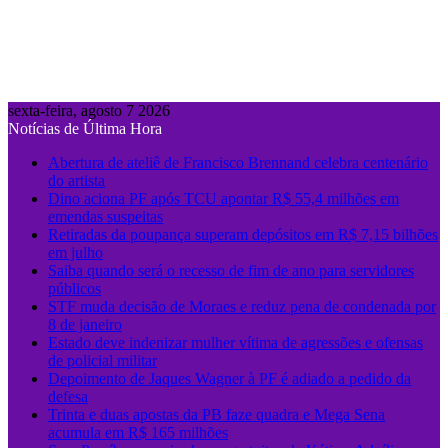
sexta-feira, agosto 7 2026
Notícias de Última Hora
Abertura de ateliê de Francisco Brennand celebra centenário
do artista
Dino aciona PF após TCU apontar R$ 55,4 milhões em
emendas suspeitas
Retiradas da poupança superam depósitos em R$ 7,15 bilhões
em julho
Saiba quando será o recesso de fim de ano para servidores
públicos
STF muda decisão de Moraes e reduz pena de condenada por
8 de janeiro
Estado deve indenizar mulher vítima de agressões e ofensas
de policial militar
Depoimento de Jaques Wagner à PF é adiado a pedido da
defesa
Trinta e duas apostas da PB faze quadra e Mega Sena
acumula em R$ 165 milhões