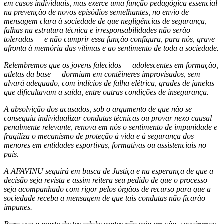
em casos individuais, mas exerce uma função pedagógica essencial
na prevenção de novos episódios semelhantes, no envio de
mensagem clara à sociedade de que negligências de segurança,
falhas na estrutura técnica e irresponsabilidades não serão
toleradas — e não cumprir essa função configura, para nós, grave
afronta à memória das vítimas e ao sentimento de toda a sociedade.
Relembremos que os jovens falecidos — adolescentes em formação,
atletas da base — dormiam em contêineres improvisados, sem
alvará adequado, com indícios de falha elétrica, grades de janelas
que dificultavam a saída, entre outras condições de insegurança.
A absolvição dos acusados, sob o argumento de que não se
conseguiu individualizar condutas técnicas ou provar nexo causal
penalmente relevante, renova em nós o sentimento de impunidade e
fragiliza o mecanismo de proteção à vida e à segurança dos
menores em entidades esportivas, formativas ou assistenciais no
país.
A AFAVINU seguirá em busca de Justiça e na esperança de que a
decisão seja revista e assim reitera seu pedido de que o processo
seja acompanhado com rigor pelos órgãos de recurso para que a
sociedade receba a mensagem de que tais condutas não ficarão
impunes.