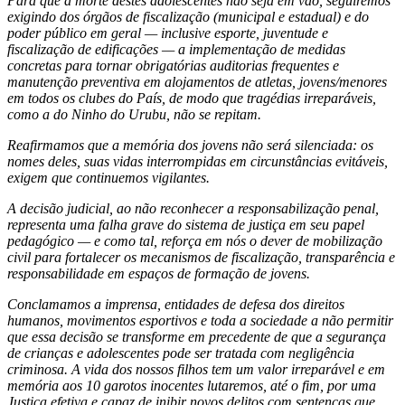
Para que a morte destes adolescentes não seja em vão, seguiremos
exigindo dos órgãos de fiscalização (municipal e estadual) e do
poder público em geral — inclusive esporte, juventude e
fiscalização de edificações — a implementação de medidas
concretas para tornar obrigatórias auditorias frequentes e
manutenção preventiva em alojamentos de atletas, jovens/menores
em todos os clubes do País, de modo que tragédias irreparáveis,
como a do Ninho do Urubu, não se repitam.
Reafirmamos que a memória dos jovens não será silenciada: os
nomes deles, suas vidas interrompidas em circunstâncias evitáveis,
exigem que continuemos vigilantes.
A decisão judicial, ao não reconhecer a responsabilização penal,
representa uma falha grave do sistema de justiça em seu papel
pedagógico — e como tal, reforça em nós o dever de mobilização
civil para fortalecer os mecanismos de fiscalização, transparência e
responsabilidade em espaços de formação de jovens.
Conclamamos a imprensa, entidades de defesa dos direitos
humanos, movimentos esportivos e toda a sociedade a não permitir
que essa decisão se transforme em precedente de que a segurança
de crianças e adolescentes pode ser tratada com negligência
criminosa. A vida dos nossos filhos tem um valor irreparável e em
memória aos 10 garotos inocentes lutaremos, até o fim, por uma
Justiça efetiva e capaz de inibir novos delitos com sentenças que