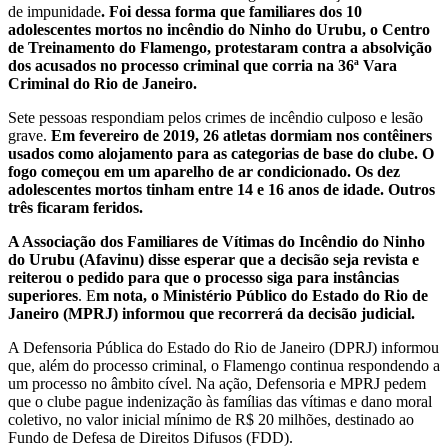
de impunidade
. Foi dessa forma que familiares dos 10
adolescentes mortos no incêndio do Ninho do Urubu, o Centro
de Treinamento do Flamengo, protestaram contra a absolvição
dos acusados no processo criminal que corria na 36ª Vara
Criminal do Rio de Janeiro.
Sete pessoas respondiam pelos crimes de incêndio culposo e lesão
grave.
Em fevereiro de 2019, 26 atletas dormiam nos contêiners
usados como alojamento para as categorias de base do clube. O
fogo começou em um aparelho de ar condicionado. Os dez
adolescentes mortos tinham entre 14 e 16 anos de idade. Outros
três ficaram feridos.
A Associação dos Familiares de Vítimas do Incêndio do Ninho
do Urubu (Afavinu) disse esperar que a decisão seja revista e
reiterou o pedido para que o processo siga para instâncias
superiores
. E
m nota, o Ministério Público do Estado do Rio de
Janeiro (MPRJ) informou que recorrerá da decisão judicial.
A Defensoria Pública do Estado do Rio de Janeiro (DPRJ) informou
que, além do processo criminal, o Flamengo continua respondendo a
um processo no âmbito cível. Na ação, Defensoria e MPRJ pedem
que o clube pague indenização às famílias das vítimas e dano moral
coletivo, no valor inicial mínimo de R$ 20 milhões, destinado ao
Fundo de Defesa de Direitos Difusos (FDD).