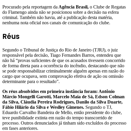
Procurado pela reportagem da
Agência Brasil,
o Clube de Regatas
do Flamengo ainda não se posicionou sobre a decisão na esfera
criminal. Também não havia, até a publicação desta matéria,
nenhuma nota oficial nos canais de comunicação do clube.
Réus
Segundo o Tribunal de Justiça do Rio de Janeiro (TJRJ), o juiz
responsável pela decisão, Tiago Fernandes Barros, entendeu que
não há “provas suficientes de que os acusados tivessem concorrido
de forma direta para a ocorrência do incêndio, destacando que não
se pode responsabilizar criminalmente alguém apenas em razão do
cargo que ocupava, sem comprovação efetiva de ação ou omissão
determinante para o resultado”.
Os réus absolvidos em primeira instância foram: Antônio
Márcio Mongelli Garotti, Marcelo Maia de Sá, Edson Colman
da Silva, Cláudia Pereira Rodrigues, Danilo da Silva Duarte,
Fábio Hilário da Silva e Weslley Gimenes.
Segundo o TJ,
Eduardo Carvalho Bandeira de Mello, então presidente do clube,
teve punibilidade extinta em razão do tempo transcorrido de
processo. Outros denunciados já tinham sido excluídos do processo
em fases anteriores.