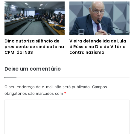
Dino autoriza silêncio de
Vieira defende ida de Lula
presidente de sindicato na
à Rússia no Dia da Vitória
CPMI do INSS
contra nazismo
Deixe um comentário
O seu endereço de e-mail não será publicado.
Campos
obrigatórios são marcados com
*
C
o
m
e