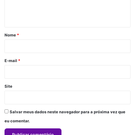
n
t
á
r
Nome
*
i
o
*
E-mail
*
Site
Salvar meus dados neste navegador para a próxima vez que
eu comentar.