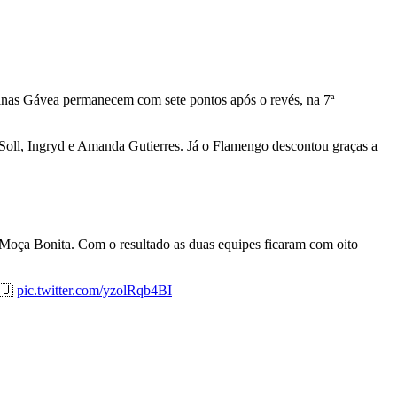
eninas Gávea permanecem com sete pontos após o revés, na 7ª
e Soll, Ingryd e Amanda Gutierres. Já o Flamengo descontou graças a
e Moça Bonita. Com o resultado as duas equipes ficaram com oito
🇺
pic.twitter.com/yzolRqb4BI