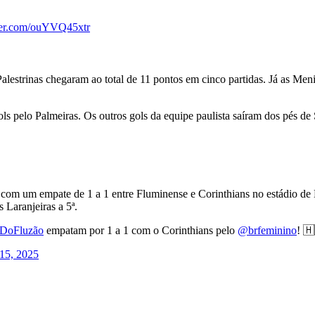
tter.com/ouYVQ45xtr
Palestrinas chegaram ao total de 11 pontos em cinco partidas. Já as M
ols pelo Palmeiras. Os outros gols da equipe paulista saíram dos pés d
ou com um empate de 1 a 1 entre Fluminense e Corinthians no estádio d
Laranjeiras a 5ª.
sDoFluzão
empatam por 1 a 1 com o Corinthians pelo
@brfeminino
! 
 15, 2025