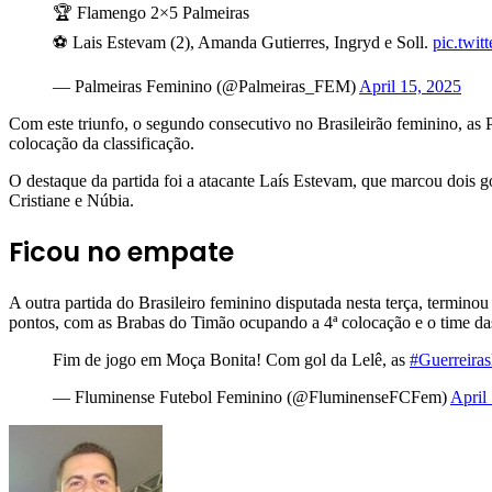
🏆 Flamengo 2×5 Palmeiras
⚽ Lais Estevam (2), Amanda Gutierres, Ingryd e Soll.
pic.twi
— Palmeiras Feminino (@Palmeiras_FEM)
April 15, 2025
Com este triunfo, o segundo consecutivo no Brasileirão feminino, as 
colocação da classificação.
O destaque da partida foi a atacante Laís Estevam, que marcou dois g
Cristiane e Núbia.
Ficou no empate
A outra partida do Brasileiro feminino disputada nesta terça, termin
pontos, com as Brabas do Timão ocupando a 4ª colocação e o time das 
Fim de jogo em Moça Bonita! Com gol da Lelê, as
#Guerreira
— Fluminense Futebol Feminino (@FluminenseFCFem)
April