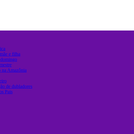
ica
mãe e filha
e domingo
mestre
o na Amazônia
eiro
ção de dubladores
os Pais