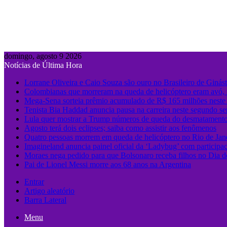
domingo, agosto 9 2026
Notícias de Última Hora
Lorrane Oliveira e Caio Souza são ouro no Brasileiro de Ginást
Colombianas que morreram na queda de helicóptero eram avó, 
Mega-Sena sorteia prêmio acumulado de R$ 165 milhões nest
Tenista Bia Haddad anuncia pausa na carreira neste segundo se
Lula quer mostrar a Trump números de queda do desmatament
Agosto terá dois eclipses; saiba como assistir aos fenômenos
Quatro pessoas morrem em queda de helicóptero no Rio de Jan
Imagineland anuncia painel oficial da ‘Ladybug’ com participa
Moraes nega pedido para que Bolsonaro receba filhos no Dia d
Pai de Lionel Messi morre aos 68 anos na Argentina
Entrar
Artigo aleatório
Barra Lateral
Menu