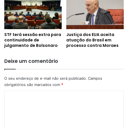
STF terá sessão extra para
Justiça dos EUA aceita
continuidade de
atuação do Brasil em
julgamento de Bolsonaro
processo contra Moraes
Deixe um comentário
O seu endereço de e-mail não será publicado.
Campos
obrigatórios são marcados com
*
C
o
m
e