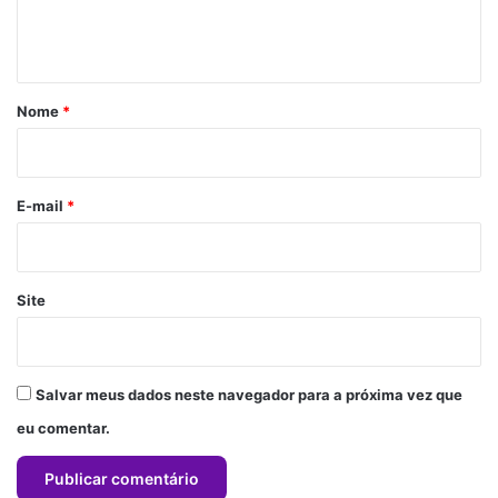
n
t
á
r
Nome
*
i
o
*
E-mail
*
Site
Salvar meus dados neste navegador para a próxima vez que
eu comentar.