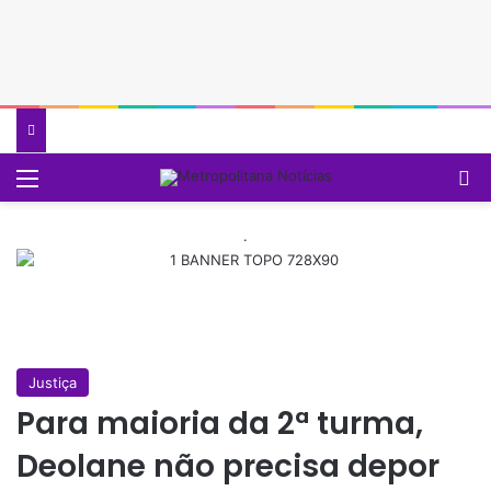
Menu
P
.
Justiça
Para maioria da 2ª turma,
Deolane não precisa depor