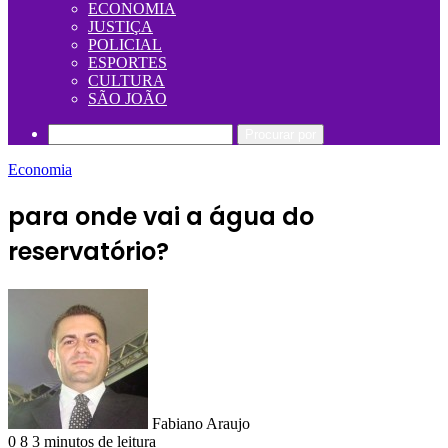
ECONOMIA
JUSTIÇA
POLICIAL
ESPORTES
CULTURA
SÃO JOÃO
Procurar por
Economia
para onde vai a água do
reservatório?
Fabiano Araujo
0
8
3 minutos de leitura