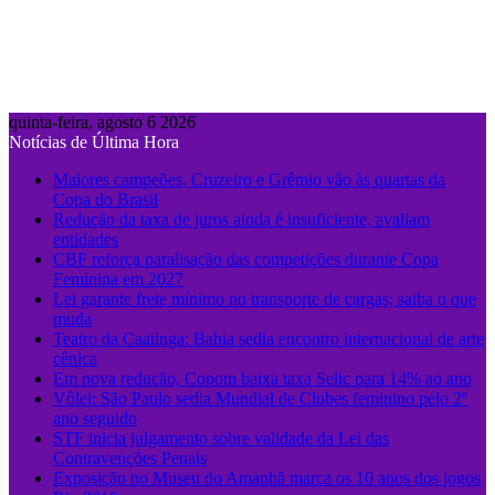
quinta-feira, agosto 6 2026
Notícias de Última Hora
Maiores campeões, Cruzeiro e Grêmio vão às quartas da
Copa do Brasil
Redução da taxa de juros ainda é insuficiente, avaliam
entidades
CBF reforça paralisação das competições durante Copa
Feminina em 2027
Lei garante frete mínimo no transporte de cargas; saiba o que
muda
Teatro da Caatinga: Bahia sedia encontro internacional de arte
cênica
Em nova redução, Copom baixa taxa Selic para 14% ao ano
Vôlei: São Paulo sedia Mundial de Clubes feminino pelo 2º
ano seguido
STF inicia julgamento sobre validade da Lei das
Contravenções Penais
Exposição no Museu do Amanhã marca os 10 anos dos jogos