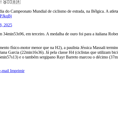
🚵‍♀️🇧🇷
ia do Campeonato Mundial de ciclismo de estrada, na Bélgica. A atleta
0PJkqBj
8, 2025
m 34min53s96, em terceiro. A medalha de ouro foi para a italiana Robe
nto físico-motor menor que na H2), a paulista Jéssica Massali termino
a Garcia (22min16s36). Já pela classe H4 (ciclistas que utilizam bicic
(36min57s13) e o também sergipano Rayr Barreto marcou o décimo (37m
e-mail
Imprimir