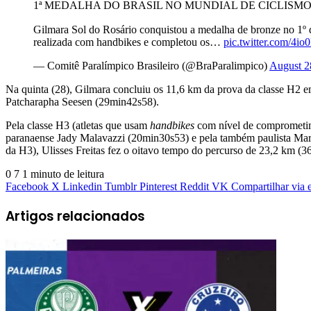
1ª MEDALHA DO BRASIL NO MUNDIAL DE CICLISMO! 
Gilmara Sol do Rosário conquistou a medalha de bronze no 1º d
realizada com handbikes e completou os…
pic.twitter.com/4io
— Comitê Paralímpico Brasileiro (@BraParalimpico)
August 2
Na quinta (28), Gilmara concluiu os 11,6 km da prova da classe H2 e
Patcharapha Seesen (29min42s58).
Pela classe H3 (atletas que usam
handbikes
com nível de comprometime
paranaense Jady Malavazzi (20min30s53) e pela também paulista Marian
da H3), Ulisses Freitas fez o oitavo tempo do percurso de 23,2 km 
0
7
1 minuto de leitura
Facebook
X
Linkedin
Tumblr
Pinterest
Reddit
VK
Compartilhar via 
Artigos relacionados