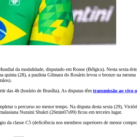
ndial da modalidade, disputado em Ronse (Bélgica). Nesta sexta-feira
tima quinta (28), a paulista Gilmara do Rosário levou o bronze na mes
mãos).
tir das 4h (horário de Brasília). As disputas têm
transmissão ao vivo o
mpletar o percurso no menor tempo. Na disputa desta sexta (29), Victór
malasiana Nuraini Shukri (26min07s99) ficou em terceiro lugar.
gio da classe C5 (deficiência nos membros superiores de menor comprom