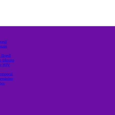
asil
unais
 Brasil
 trânsito
ir HIV
temporal
Feminino
ões