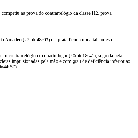
 competiu na prova do contrarrelógio da classe H2, prova
rta Amadeo (27min48s63) e a prata ficou com a tailandesa
u o contrarrelógio em quarto lugar (20min18s41), seguida pela
letas impulsionadas pela mão e com grau de deficiência inferior ao
in44s57).