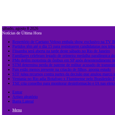
sábado, agosto 8 2026
Notícias de Última Hora
Repertório de Caetano Veloso embala show exclusivo na TV Br
Partidos têm até o dia 15 para registrarem candidaturas nos trib
Flisamba será aberta na tarde deste sábado no Rio de Janeiro
Familiares celebram legado de primeira medalha paralímpica do
PMs detêm motorista de ônibus em SP após desentendimento no
STM determina perda de patente de militar acusado de transmit
Pais estão menos presente na criação de filhos, aponta estudo
STF julga recursos contra partes da decisão que anulou marco 
Ventania no Rio adia Botafogo x Fluminense pelo Brasileirão 
TSE cria conselho para monitorar desinformação e IA nas eleiç
Entrar
Artigo aleatório
Barra Lateral
Menu