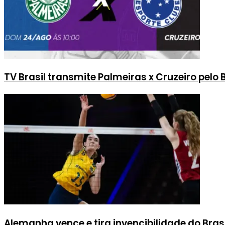
TV Brasil transmite Palmeiras x Cruzeiro pelo 
Alemanha vence e tira invencibilidade do Bras