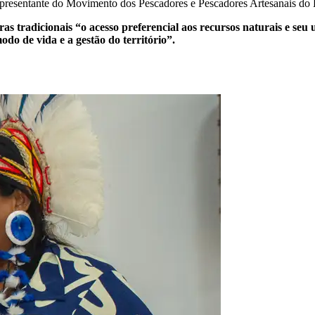
representante do Movimento dos Pescadores e Pescadores Artesanais do 
s tradicionais “o acesso preferencial aos recursos naturais e se
do de vida e a gestão do território”.