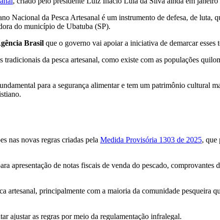
anal
, criado pelo presidente Luiz Inácio Lula da Silva ainda em janeir
 Nacional da Pesca Artesanal é um instrumento de defesa, de luta, que
dora do município de Ubatuba (SP).
gência Brasil
que o governo vai apoiar a iniciativa de demarcar esses t
os tradicionais da pesca artesanal, como existe com as populações qui
é fundamental para a segurança alimentar e tem um patrimônio cultural 
stiano.
es nas novas regras criadas pela
Medida Provisória 1303 de 2025
, que
para apresentação de notas fiscais de venda do pescado, comprovantes de
esca artesanal, principalmente com a maioria da comunidade pesqueira qu
ar ajustar as regras por meio da regulamentação infralegal.