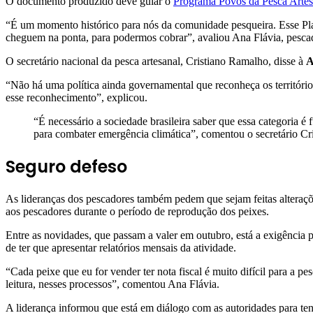
O documento produzido deve guiar o
Programa Povos da Pesca Artes
“É um momento histórico para nós da comunidade pesqueira. Esse Plano
cheguem na ponta, para podermos cobrar”, avaliou Ana Flávia, pesca
O secretário nacional da pesca artesanal, Cristiano Ramalho, disse à
A
“Não há uma política ainda governamental que reconheça os territóri
esse reconhecimento”, explicou.
“É necessário a sociedade brasileira saber que essa categoria 
para combater emergência climática”, comentou o secretário Cri
Seguro defeso
As lideranças dos pescadores também pedem que sejam feitas alteraçõ
aos pescadores durante o período de reprodução dos peixes.
Entre as novidades, que passam a valer em outubro, está a exigência 
de ter que apresentar relatórios mensais da atividade.
“Cada peixe que eu for vender ter nota fiscal é muito difícil para a p
leitura, nesses processos”, comentou Ana Flávia.
A liderança informou que está em diálogo com as autoridades para tent