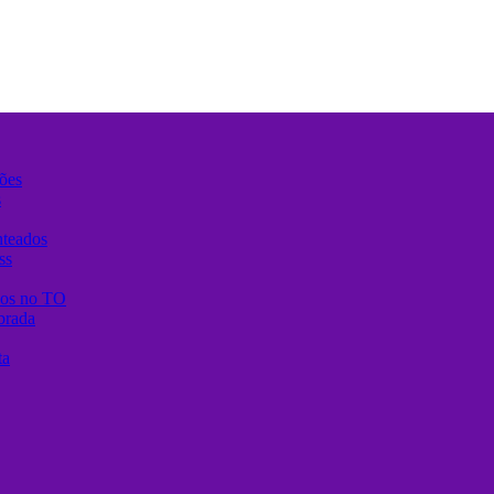
ões
s
nteados
ss
anos no TO
brada
ta