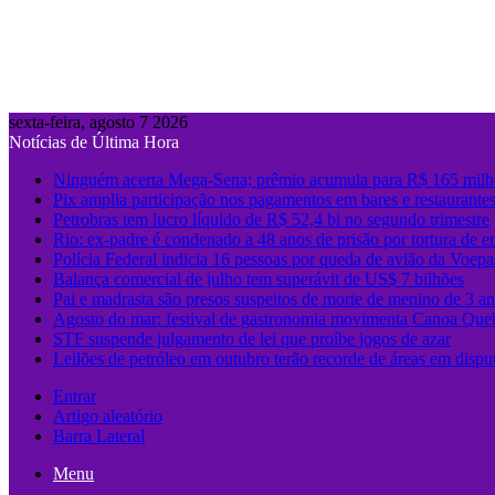
sexta-feira, agosto 7 2026
Notícias de Última Hora
Ninguém acerta Mega-Sena; prêmio acumula para R$ 165 milh
Pix amplia participação nos pagamentos em bares e restaurante
Petrobras tem lucro líquido de R$ 52,4 bi no segundo trimestre
Rio: ex-padre é condenado a 48 anos de prisão por tortura de e
Polícia Federal indicia 16 pessoas por queda de avião da Voepa
Balança comercial de julho tem superávit de US$ 7 bilhões
Pai e madrasta são presos suspeitos de morte de menino de 3 
Agosto do mar: festival de gastronomia movimenta Canoa Que
STF suspende julgamento de lei que proíbe jogos de azar
Leilões de petróleo em outubro terão recorde de áreas em dispu
Entrar
Artigo aleatório
Barra Lateral
Menu