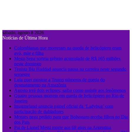
sábado, agosto 8 2026
Notícias de Última Hora
Colombianas que morreram na queda de helicóptero eram
avó, mãe e filha
Mega-Sena sorteia prêmio acumulado de R$ 165 milhões
neste domingo
Tenista Bia Haddad anuncia pausa na carreira neste segundo
semestre
Lula quer mostrar a Trump números de queda do
desmatamento na Amazônia
Agosto terá dois eclipses; saiba como assistir aos fenômenos
Quatro pessoas morrem em queda de helicóptero no Rio de
Janeiro
Imagineland anuncia painel oficial da ‘Ladybug’ com
participação de dubladores
Moraes nega pedido para que Bolsonaro receba filhos no Dia
dos Pais
Pai de Lionel Messi morre aos 68 anos na Argentina