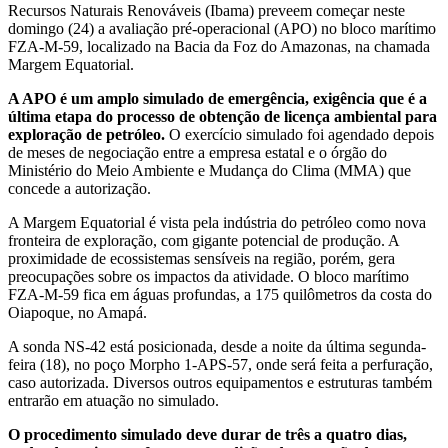
Recursos Naturais Renováveis (Ibama) preveem começar neste
domingo (24) a avaliação pré-operacional (APO) no bloco marítimo
FZA-M-59, localizado na Bacia da Foz do Amazonas, na chamada
Margem Equatorial.
A APO é um amplo simulado de emergência, exigência que é a
última etapa do processo de obtenção de licença ambiental para
exploração de petróleo.
O exercício simulado foi agendado depois
de meses de negociação entre a empresa estatal e o órgão do
Ministério do Meio Ambiente e Mudança do Clima (MMA) que
concede a autorização.
A Margem Equatorial é vista pela indústria do petróleo como nova
fronteira de exploração, com gigante potencial de produção. A
proximidade de ecossistemas sensíveis na região, porém, gera
preocupações sobre os impactos da atividade. O bloco marítimo
FZA-M-59 fica em águas profundas, a 175 quilômetros da costa do
Oiapoque, no Amapá.
A sonda NS-42 está posicionada, desde a noite da última segunda-
feira (18), no poço Morpho 1-APS-57, onde será feita a perfuração,
caso autorizada. Diversos outros equipamentos e estruturas também
entrarão em atuação no simulado.
O procedimento simulado deve durar de três a quatro dias,