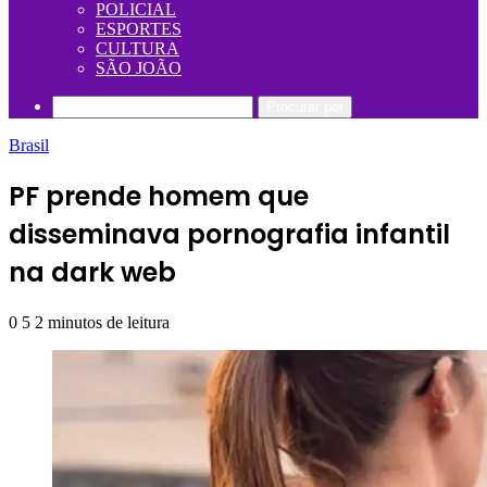
POLICIAL
ESPORTES
CULTURA
SÃO JOÃO
Procurar por
Brasil
PF prende homem que
disseminava pornografia infantil
na dark web
0
5
2 minutos de leitura