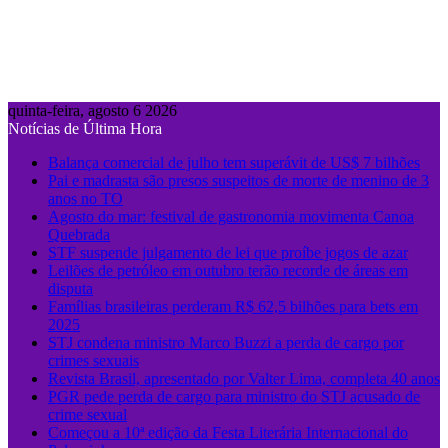
quinta-feira, agosto 6 2026
Notícias de Última Hora
Balança comercial de julho tem superávit de US$ 7 bilhões
Pai e madrasta são presos suspeitos de morte de menino de 3
anos no TO
Agosto do mar: festival de gastronomia movimenta Canoa
Quebrada
STF suspende julgamento de lei que proíbe jogos de azar
Leilões de petróleo em outubro terão recorde de áreas em
disputa
Famílias brasileiras perderam R$ 62,5 bilhões para bets em
2025
STJ condena ministro Marco Buzzi a perda de cargo por
crimes sexuais
Revista Brasil, apresentado por Valter Lima, completa 40 anos
PGR pede perda de cargo para ministro do STJ acusado de
crime sexual
Começou a 10ª edição da Festa Literária Internacional do