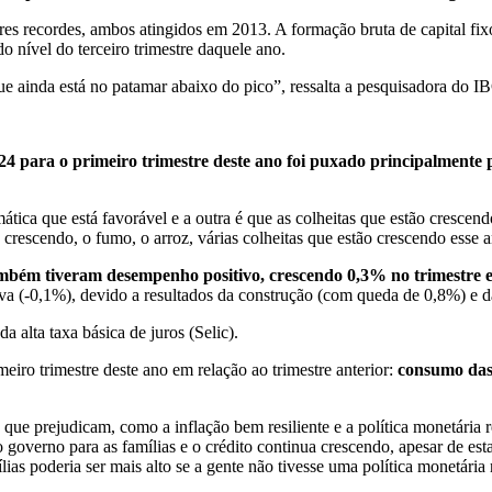
es recordes, ambos atingidos em 2013. A formação bruta de capital fixo
o nível do terceiro trimestre daquele ano.
que ainda está no patamar abaixo do pico”, ressalta a pesquisadora do I
24 para o primeiro trimestre deste ano foi puxado principalmente
mática que está favorável e a outra é que as colheitas que estão crescend
rescendo, o fumo, o arroz, várias colheitas que estão crescendo esse a
mbém tiveram desempenho positivo, crescendo 0,3% no trimestre em
va (-0,1%), devido a resultados da construção (com queda de 0,8%) e d
a alta taxa básica de juros (Selic).
iro trimestre deste ano em relação ao trimestre anterior:
consumo das 
 que prejudicam, como a inflação bem resiliente e a política monetária 
 governo para as famílias e o crédito continua crescendo, apesar de esta
s poderia ser mais alto se a gente não tivesse uma política monetária r