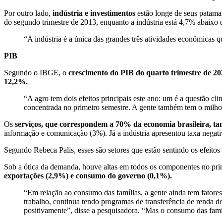
Por outro lado,
indústria e investimentos
estão longe de seus patamar
do segundo trimestre de 2013, enquanto a indústria está 4,7% abaixo d
“A indústria é a única das grandes três atividades econômicas 
PIB
Segundo o IBGE, o
crescimento do PIB do quarto trimestre de 20
12,2%.
“A agro tem dois efeitos principais este ano: um é a questão cli
concentrada no primeiro semestre. A gente também tem o milho c
Os
serviços, que correspondem a 70% da economia brasileira, ta
informação e comunicação (3%). Já a indústria apresentou taxa negati
Segundo Rebeca Palis, esses são setores que estão sentindo os efeitos d
Sob a ótica da demanda, houve altas em todos os componentes no prime
exportações (2,9%) e consumo do governo (0,1%).
“Em relação ao consumo das famílias, a gente ainda tem fatores
trabalho, continua tendo programas de transferência de renda do
positivamente”, disse a pesquisadora. “Mas o consumo das família