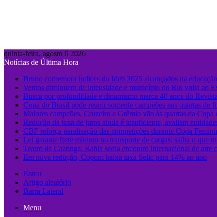
quinta-feira, agosto 6 2026
Notícias de Última Hora
Bruno comemora índices do Ideb 2025 alcançados na educaçã
Ventos diminuem de intensidade e município do Rio volta ao E
Busca por profundidade e dinamismo marca 40 anos do Revista
Copa do Brasil pode reunir somente campeões nas quartas de fi
Maiores campeões, Cruzeiro e Grêmio vão às quartas da Copa 
Redução da taxa de juros ainda é insuficiente, avaliam entidade
CBF reforça paralisação das competições durante Copa Femin
Lei garante frete mínimo no transporte de cargas; saiba o que 
Teatro da Caatinga: Bahia sedia encontro internacional de arte 
Em nova redução, Copom baixa taxa Selic para 14% ao ano
Entrar
Artigo aleatório
Barra Lateral
Menu