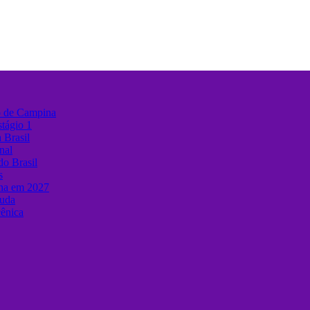
o de Campina
stágio 1
 Brasil
nal
do Brasil
s
ina em 2027
muda
cênica