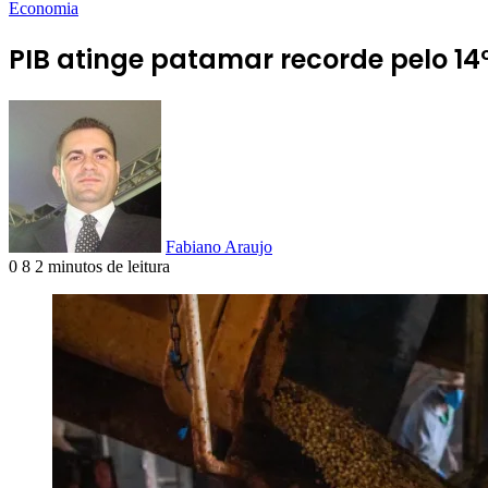
Economia
PIB atinge patamar recorde pelo 14º
Fabiano Araujo
0
8
2 minutos de leitura