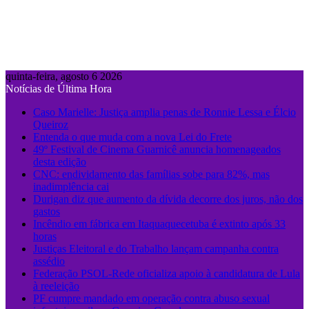
quinta-feira, agosto 6 2026
Notícias de Última Hora
Caso Marielle: Justiça amplia penas de Ronnie Lessa e Élcio
Queiroz
Entenda o que muda com a nova Lei do Frete
49º Festival de Cinema Guarnicê anuncia homenageados
desta edição
CNC: endividamento das famílias sobe para 82%, mas
inadimplência cai
Durigan diz que aumento da dívida decorre dos juros, não dos
gastos
Incêndio em fábrica em Itaquaquecetuba é extinto após 33
horas
Justiças Eleitoral e do Trabalho lançam campanha contra
assédio
Federação PSOL-Rede oficializa apoio à candidatura de Lula
à reeleição
PF cumpre mandado em operação contra abuso sexual