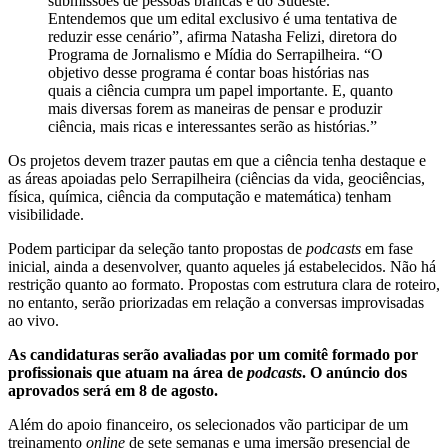
submissões de pessoas brancas e do Sudeste.
Entendemos que um edital exclusivo é uma tentativa de
reduzir esse cenário”, afirma Natasha Felizi, diretora do
Programa de Jornalismo e Mídia do Serrapilheira. “O
objetivo desse programa é contar boas histórias nas
quais a ciência cumpra um papel importante. E, quanto
mais diversas forem as maneiras de pensar e produzir
ciência, mais ricas e interessantes serão as histórias.”
Os projetos devem trazer pautas em que a ciência tenha destaque e
as áreas apoiadas pelo Serrapilheira (ciências da vida, geociências,
física, química, ciência da computação e matemática) tenham
visibilidade.
Podem participar da seleção tanto propostas de
podcasts
em fase
inicial, ainda a desenvolver, quanto aqueles já estabelecidos. Não há
restrição quanto ao formato. Propostas com estrutura clara de roteiro,
no entanto, serão priorizadas em relação a conversas improvisadas
ao vivo.
As candidaturas serão avaliadas por um comitê formado por
profissionais que atuam na área de
podcasts
. O anúncio dos
aprovados será em 8 de agosto.
Além do apoio financeiro, os selecionados vão participar de um
treinamento
online
de sete semanas e uma imersão presencial de