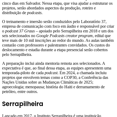
cinco dias em Salvador. Nessa etapa, que visa ajudar a estruturar os
projetos, serão abordados aspectos da produção, roteiro e
distribuição de
podcasts
.
O treinamento e imersão serão conduzidos pelo Laboratório 37,
empresa de comunicação com foco em áudio e responsável por criar
o
podcast 37 Graus
– apoiado pelo Serrapilheira em 2018 e um dos
seis selecionados no
Google Podcasts creator program
, edital que
teve mais de 10 mil inscrições ao redor do mundo. As aulas também
contarão com professores e palestrantes convidados. Os custos do
deslocamento e estadia durante a etapa presencial serão cobertos
pelo Serrapilheira.
A preparação inclui ainda mentoria remota aos selecionados. A
expectativa é que, ao final dessa etapa, as equipes apresentem uma
temporada-piloto de cada
podcast
. Em 2024, a chamada incluiu
projetos que envolvem temas como a COP30, a Conferência das
Nações Unidas sobre as Mudanças Climáticas de 2025;
agroecologia; menopausa; história do Haiti e derramamento de
petróleo, entre outros.
Serrapilheira
Lançado em 2017, o Instituto Serrapilheira é uma instituição