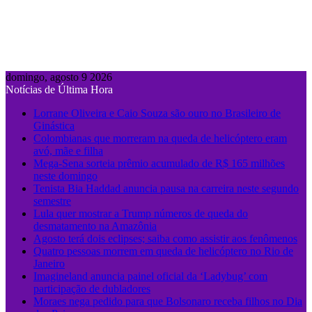
domingo, agosto 9 2026
Notícias de Última Hora
Lorrane Oliveira e Caio Souza são ouro no Brasileiro de
Ginástica
Colombianas que morreram na queda de helicóptero eram
avó, mãe e filha
Mega-Sena sorteia prêmio acumulado de R$ 165 milhões
neste domingo
Tenista Bia Haddad anuncia pausa na carreira neste segundo
semestre
Lula quer mostrar a Trump números de queda do
desmatamento na Amazônia
Agosto terá dois eclipses; saiba como assistir aos fenômenos
Quatro pessoas morrem em queda de helicóptero no Rio de
Janeiro
Imagineland anuncia painel oficial da ‘Ladybug’ com
participação de dubladores
Moraes nega pedido para que Bolsonaro receba filhos no Dia