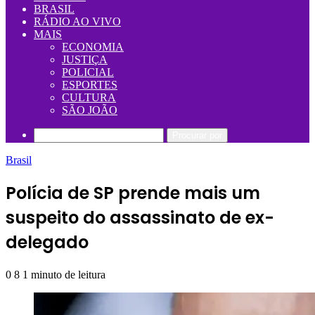
BRASIL
RÁDIO AO VIVO
MAIS
ECONOMIA
JUSTIÇA
POLICIAL
ESPORTES
CULTURA
SÃO JOÃO
Procurar por
Brasil
Polícia de SP prende mais um
suspeito do assassinato de ex-
delegado
0
8
1 minuto de leitura