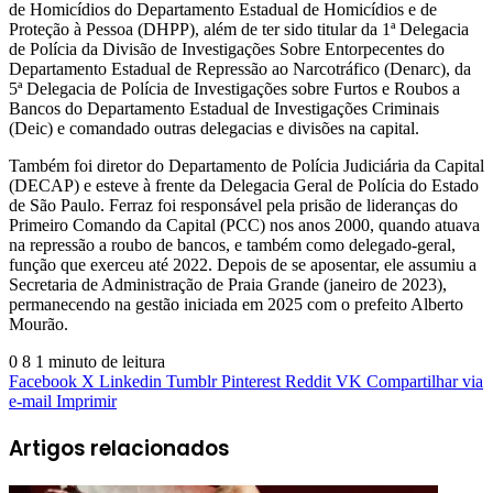
de Homicídios do Departamento Estadual de Homicídios e de
Proteção à Pessoa (DHPP), além de ter sido titular da 1ª Delegacia
de Polícia da Divisão de Investigações Sobre Entorpecentes do
Departamento Estadual de Repressão ao Narcotráfico (Denarc), da
5ª Delegacia de Polícia de Investigações sobre Furtos e Roubos a
Bancos do Departamento Estadual de Investigações Criminais
(Deic) e comandado outras delegacias e divisões na capital.
Também foi diretor do Departamento de Polícia Judiciária da Capital
(DECAP) e esteve à frente da Delegacia Geral de Polícia do Estado
de São Paulo. Ferraz foi responsável pela prisão de lideranças do
Primeiro Comando da Capital (PCC) nos anos 2000, quando atuava
na repressão a roubo de bancos, e também como delegado-geral,
função que exerceu até 2022. Depois de se aposentar, ele assumiu a
Secretaria de Administração de Praia Grande (janeiro de 2023),
permanecendo na gestão iniciada em 2025 com o prefeito Alberto
Mourão.
0
8
1 minuto de leitura
Facebook
X
Linkedin
Tumblr
Pinterest
Reddit
VK
Compartilhar via
e-mail
Imprimir
Artigos relacionados