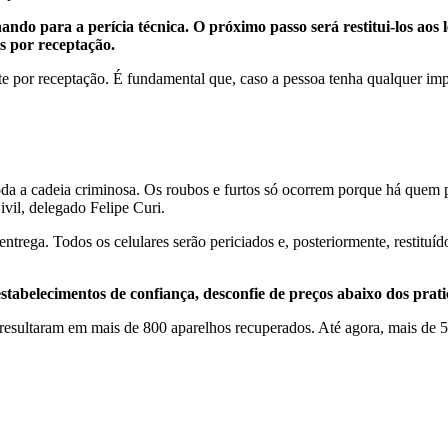
hando para a perícia técnica. O próximo passo será restitui-los aos
as por receptação.
e por receptação. É fundamental que, caso a pessoa tenha qualquer im
oda a cadeia criminosa. Os roubos e furtos só ocorrem porque há quem 
ivil, delegado Felipe Curi.
trega. Todos os celulares serão periciados e, posteriormente, restituído
belecimentos de confiança, desconfie de preços abaixo dos pratica
resultaram em mais de 800 aparelhos recuperados. Até agora, mais de 5