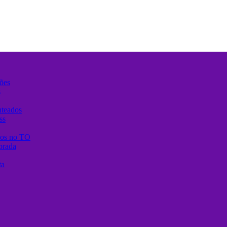
ões
s
nteados
ss
anos no TO
brada
ta