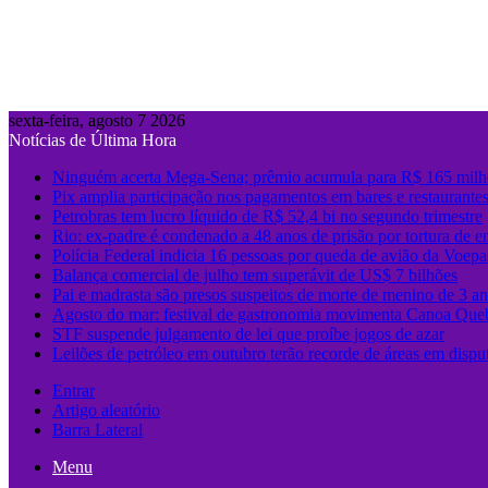
sexta-feira, agosto 7 2026
Notícias de Última Hora
Ninguém acerta Mega-Sena; prêmio acumula para R$ 165 milh
Pix amplia participação nos pagamentos em bares e restaurante
Petrobras tem lucro líquido de R$ 52,4 bi no segundo trimestre
Rio: ex-padre é condenado a 48 anos de prisão por tortura de e
Polícia Federal indicia 16 pessoas por queda de avião da Voepa
Balança comercial de julho tem superávit de US$ 7 bilhões
Pai e madrasta são presos suspeitos de morte de menino de 3 
Agosto do mar: festival de gastronomia movimenta Canoa Que
STF suspende julgamento de lei que proíbe jogos de azar
Leilões de petróleo em outubro terão recorde de áreas em dispu
Entrar
Artigo aleatório
Barra Lateral
Menu