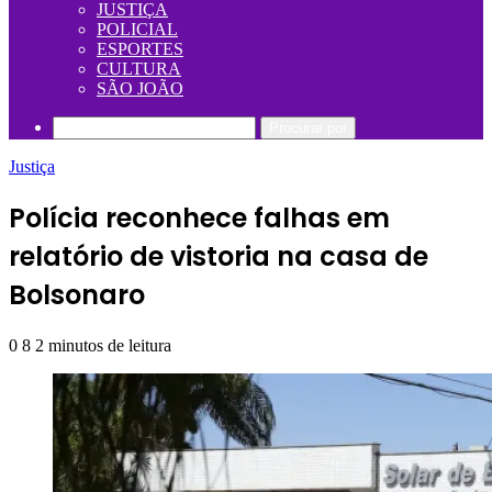
JUSTIÇA
POLICIAL
ESPORTES
CULTURA
SÃO JOÃO
Procurar por
Justiça
Polícia reconhece falhas em
relatório de vistoria na casa de
Bolsonaro
0
8
2 minutos de leitura