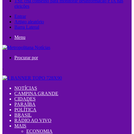
TSE cria conselho para monitorar desinformação e IA nas
eleições
Entrar
Artigo aleatório
Barra Lateral
Menu
Procurar por
.
NOTÍCIAS
CAMPINA GRANDE
CIDADES
PARAÍBA
POLÍTICA
BRASIL
RÁDIO AO VIVO
MAIS
ECONOMIA