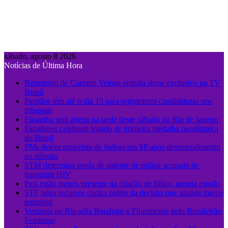
sábado, agosto 8 2026
Notícias de Última Hora
Repertório de Caetano Veloso embala show exclusivo na TV
Brasil
Partidos têm até o dia 15 para registrarem candidaturas nos
tribunais
Flisamba será aberta na tarde deste sábado no Rio de Janeiro
Familiares celebram legado de primeira medalha paralímpica
do Brasil
PMs detêm motorista de ônibus em SP após desentendimento
no trânsito
STM determina perda de patente de militar acusado de
transmitir HIV
Pais estão menos presente na criação de filhos, aponta estudo
STF julga recursos contra partes da decisão que anulou marco
temporal
Ventania no Rio adia Botafogo x Fluminense pelo Brasileirão
Feminino