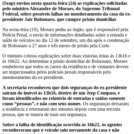
(Seap) enviou nesta quarta-feira (24) as explicações solicitadas
pelo ministro Alexandre de Moraes, do Supremo Tribunal
Federal, sobre possíveis falhas no monitoramento da casa do ex-
presidente Jair Bolsonaro, que cumpre prisão domiciliar
.
Na sexta-feira (19), Moraes pediu ao órgão, que é responsável pela
Polícia Penal, o envio de informações detalhadas sobre a entrada e
saída de veículos no dia 12 de setembro, um dia após a condenação
de Bolsonaro a 27 anos e três meses de prisão pela Corte.
O ministro cobrou explicações sobre duas vistorias feitas às 13h16 e
às 16h22. Ao determinar a prisão domiciliar de Bolsonaro, Moraes
estabeleceu que todos os carros da residência e de visitantes devem
ser inspecionados pelos policiais penais responsáveis pelo
monitoramento do ex-presidente.
A secretaria reconheceu que dois seguranças do ex-presidente
saíram do imóvel às 13h16, dentro de um Jeep Compass, e
foram identificados no relatório de entradas e saídas somente
como “pessoas”, e não com seus nomes
. Os seguranças deixaram
a residência e retornaram dez minutos depois com uma terceira
pessoa, que se tratava de mais um segurança.
Sobre a falha de identificação ocorrida às 16h22, os agentes
reconheceram que o veículo saiu novamente da casa e não