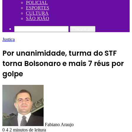
POLICIAL
ESPORTES
CULTURA
SÃO JOÃO
Procurar por
Justiça
Por unanimidade, turma do STF
torna Bolsonaro e mais 7 réus por
golpe
Fabiano Araujo
0
4
2 minutos de leitura