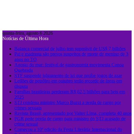
quinta-feira, agosto 6 2026
Notícias de Última Hora
Balança comercial de julho tem superávit de US$ 7 bilhões
Pai e madrasta são presos suspeitos de morte de menino de 3
anos no TO
Agosto do mar: festival de gastronomia movimenta Canoa
Quebrada
STF suspende julgamento de lei que proíbe jogos de azar
Leilões de petróleo em outubro terão recorde de áreas em
disputa
Famílias brasileiras perderam R$ 62,5 bilhões para bets em
2025
STJ condena ministro Marco Buzzi a perda de cargo por
crimes sexuais
Revista Brasil, apresentado por Valter Lima, completa 40 anos
PGR pede perda de cargo para ministro do STJ acusado de
crime sexual
Começou a 10ª edição da Festa Literária Internacional do