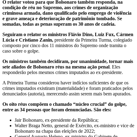
O relator votou para que Bolsonaro também responda, na
condição de réu no Supremo, aos crimes de organização
criminosa armada, dano qualificado pelo emprego de violência
e grave ameaça e deterioração de patrimônio tombado. Se
somadas, todas as penas superam os 30 anos de cadeia.
Seguiram o relator os ministros Flávio Dino, Luiz Fux, Cármen
Lúcia e Cristiano Zanin,
presidente da Primeira Turma, colegiado
composto por cinco dos 11 ministros do Supremo onde tramita o
caso sobre o golpe.
Os ministros também decidiram, por unanimidade, tornar mais
sete aliados de Bolsonaro réus na mesma ação penal
. Eles
responderão pelos mesmos crimes imputados ao ex-presidente.
A Primeira Turma considerou haver indícios suficientes de que os
crimes imputados existiram (materialidade) e foram praticados pelos
denunciados (autoria), merecendo assim serem mais bem apurados.
Os oito réus compõem o chamado “núcleo crucial” do golpe,
entre as 34 pessoas que foram denunciadas. São eles:
Jair Bolsonaro, ex-presidente da República;
Walter Braga Netto, general de Exército, ex-ministro e vice de
Bolsonaro na chapa das eleições de 2022;
General Augusto Heleno, ex-ministro do Gabinete de