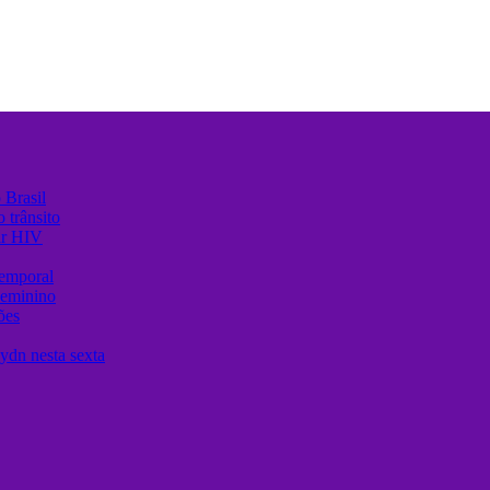
 Brasil
 trânsito
ir HIV
temporal
Feminino
ões
ydn nesta sexta