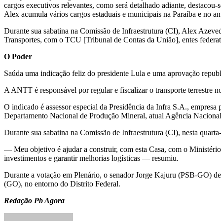
cargos executivos relevantes, como será detalhado adiante, destacou-se
Alex acumula vários cargos estaduais e municipais na Paraíba e no
Durante sua sabatina na Comissão de Infraestrutura (CI), Alex Azeved
Transportes, com o TCU [Tribunal de Contas da União], entes federativ
O Poder
Saúda uma indicação feliz do presidente Lula e uma aprovação republ
A ANTT é responsável por regular e fiscalizar o transporte terrestre no
O indicado é assessor especial da Presidência da Infra S.A., empresa p
Departamento Nacional de Produção Mineral, atual Agência Nacion
Durante sua sabatina na Comissão de Infraestrutura (CI), nesta quarta-f
— Meu objetivo é ajudar a construir, com esta Casa, com o Ministério
investimentos e garantir melhorias logísticas — resumiu.
Durante a votação em Plenário, o senador Jorge Kajuru (PSB-GO) defe
(GO), no entorno do Distrito Federal.
Redação Pb Agora