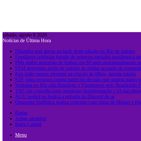
sábado, agosto 8 2026
Notícias de Última Hora
Flisamba será aberta na tarde deste sábado no Rio de Janeiro
Familiares celebram legado de primeira medalha paralímpica do
PMs detêm motorista de ônibus em SP após desentendimento no
STM determina perda de patente de militar acusado de transmit
Pais estão menos presente na criação de filhos, aponta estudo
STF julga recursos contra partes da decisão que anulou marco 
Ventania no Rio adia Botafogo x Fluminense pelo Brasileirão 
TSE cria conselho para monitorar desinformação e IA nas eleiç
AGU pedirá na Justiça a retirada do Discord do ar
Orquestra Sinfônica realiza concerto com obras de Mozart e Ha
Entrar
Artigo aleatório
Barra Lateral
Menu