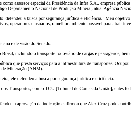
 como assessor especial da Presidência da Infra S.A., empresa pública q
 antigo Departamento Nacional de Produção Mineral, atual Agência N
o defendeu a busca por segurança jurídica e eficiência. “Meu objetivo 
os, operadores e usuários, o melhor ambiente possível para atrair inves
icana e de visão do Senado.
 Brasil, incluindo o transporte rodoviário de cargas e passageiros, bem 
ública que presta serviços para a infraestrutura de transportes. Ocupou
al de Mineração (ANM).
eira, ele defendeu a busca por segurança jurídica e eficiência.
 dos Transportes, com o TCU [Tribunal de Contas da União], entes feder
ndeu a aprovação da indicação e afirmou que Alex Cruz pode contribuir