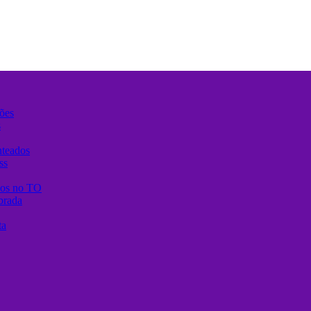
ões
s
nteados
ss
anos no TO
brada
ta