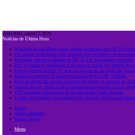
sexta-feira, agosto 7 2026
Notícias de Última Hora
Ninguém acerta Mega-Sena; prêmio acumula para R$ 165 milh
Pix amplia participação nos pagamentos em bares e restaurante
Petrobras tem lucro líquido de R$ 52,4 bi no segundo trimestre
Rio: ex-padre é condenado a 48 anos de prisão por tortura de e
Polícia Federal indicia 16 pessoas por queda de avião da Voepa
Balança comercial de julho tem superávit de US$ 7 bilhões
Pai e madrasta são presos suspeitos de morte de menino de 3 
Agosto do mar: festival de gastronomia movimenta Canoa Que
STF suspende julgamento de lei que proíbe jogos de azar
Leilões de petróleo em outubro terão recorde de áreas em dispu
Entrar
Artigo aleatório
Barra Lateral
Menu