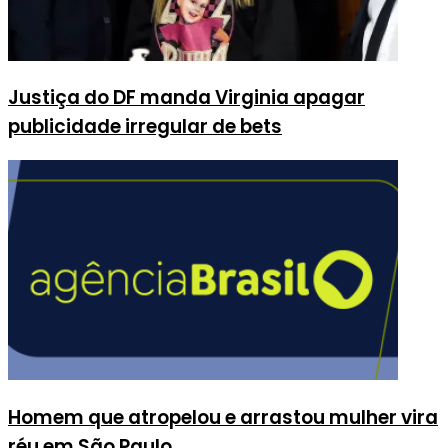
Justiça do DF manda Virginia apagar
publicidade irregular de bets
Homem que atropelou e arrastou mulher vira
réu em São Paulo