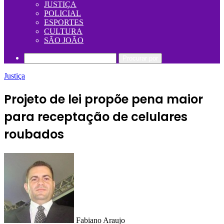
JUSTIÇA
POLICIAL
ESPORTES
CULTURA
SÃO JOÃO
Procurar por
Justiça
Projeto de lei propõe pena maior
para receptação de celulares
roubados
Fabiano Araujo