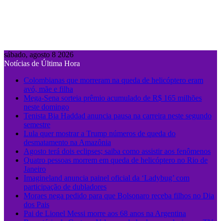
sábado, agosto 8 2026
Notícias de Última Hora
Colombianas que morreram na queda de helicóptero eram
avó, mãe e filha
Mega-Sena sorteia prêmio acumulado de R$ 165 milhões
neste domingo
Tenista Bia Haddad anuncia pausa na carreira neste segundo
semestre
Lula quer mostrar a Trump números de queda do
desmatamento na Amazônia
Agosto terá dois eclipses; saiba como assistir aos fenômenos
Quatro pessoas morrem em queda de helicóptero no Rio de
Janeiro
Imagineland anuncia painel oficial da ‘Ladybug’ com
participação de dubladores
Moraes nega pedido para que Bolsonaro receba filhos no Dia
dos Pais
Pai de Lionel Messi morre aos 68 anos na Argentina