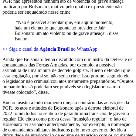
PGR não apresentou nenhum ato de violência ou grave ameaça
praticado por Bolsonaro, motivo pelo qual o ex-presidente não
poderia ser enquadrado nesse crime.
“Não é possível acreditar que, em algum momento,
haja um elemento que aponte ao presidente Jair
Bolsonaro um ato violento ou de grave ameaça”, disse
Bueno.
>> Siga o canal da
Agência Brasil
no WhatsApp
Ainda que Bolsonaro tenha discutido com o ministro da Defesa e os
comandantes das Forças Armadas, por exemplo, a possível
assinatura de uma minuta de decreto golpista, Bueno defendeu que
essa cogitação, por si só, não seria crime. Isso porque, segundo ele,
o legislador não criminalizou atos meramente preparatórios. “Os atos
preparatórios só poderiam ser puníveis se o legislador assim o
tivesse colocado”, disse.
Bueno insistiu a todo momento que, ao contrário das acusações da
PGR, os atos e atitudes de Bolsonaro após a derrota eleitoral de
2022 foram todos no sentido de garantir uma transição de governo
regular. Ele citou como prova dessa “transição regular”, o fato de
Bolsonaro ter assinado antecipadamente, por exemplo, a nomeação
de comandantes militares indicados pelo novo governo, devido à
dificuldade de interlocução da equipe de transição com os ocupantes