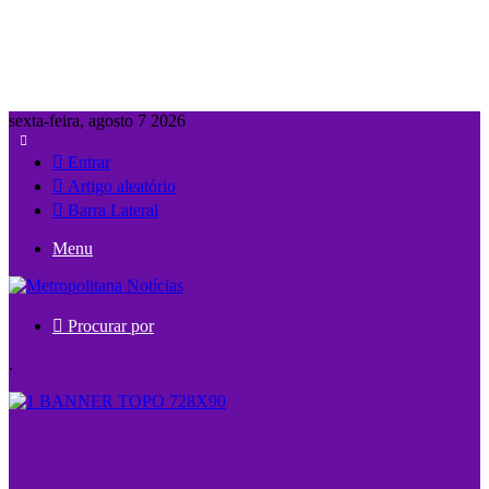
sexta-feira, agosto 7 2026
Entrar
Artigo aleatório
Barra Lateral
Menu
Procurar por
.