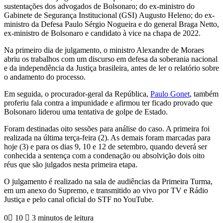
sustentações dos advogados de Bolsonaro; do ex-ministro do
Gabinete de Segurança Institucional (GSI) Augusto Heleno; do ex-
ministro da Defesa Paulo Sérgio Nogueira e do general Braga Netto,
ex-ministro de Bolsonaro e candidato à vice na chapa de 2022.
Na primeiro dia de julgamento, o ministro Alexandre de Moraes
abriu os trabalhos com um discurso em defesa da soberania nacional
e da independência da Justiça brasileira, antes de ler o relatório sobre
o andamento do processo.
Em seguida, o procurador-geral da República,
Paulo Gonet
, também
proferiu fala contra a impunidade e afirmou ter ficado provado que
Bolsonaro liderou uma tentativa de golpe de Estado.
Foram destinadas oito sessões para análise do caso. A primeira foi
realizada na última terça-feira (2). As demais foram marcadas para
hoje (3) e para os dias 9, 10 e 12 de setembro, quando deverá ser
conhecida a sentença com a condenação ou absolvição dois oito
réus que são julgados nesta primeira etapa.
O julgamento é realizado na sala de audiências da Primeira Turma,
em um anexo do Supremo, e transmitido ao vivo por TV e Rádio
Justiça e pelo canal oficial do STF no YouTube.
0
10
3 minutos de leitura