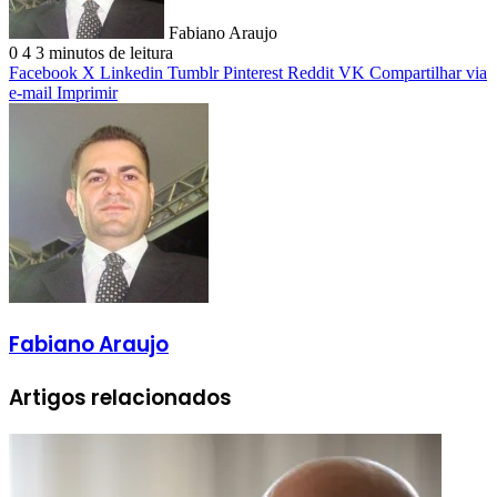
Fabiano Araujo
0
4
3 minutos de leitura
Facebook
X
Linkedin
Tumblr
Pinterest
Reddit
VK
Compartilhar via
e-mail
Imprimir
Fabiano Araujo
Artigos relacionados