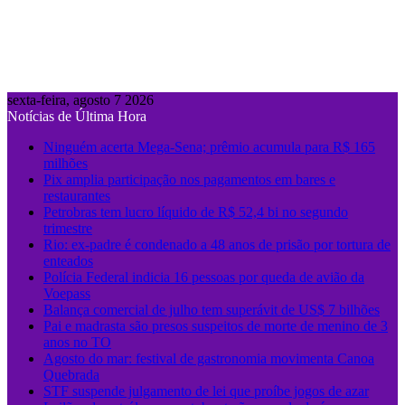
sexta-feira, agosto 7 2026
Notícias de Última Hora
Ninguém acerta Mega-Sena; prêmio acumula para R$ 165
milhões
Pix amplia participação nos pagamentos em bares e
restaurantes
Petrobras tem lucro líquido de R$ 52,4 bi no segundo
trimestre
Rio: ex-padre é condenado a 48 anos de prisão por tortura de
enteados
Polícia Federal indicia 16 pessoas por queda de avião da
Voepass
Balança comercial de julho tem superávit de US$ 7 bilhões
Pai e madrasta são presos suspeitos de morte de menino de 3
anos no TO
Agosto do mar: festival de gastronomia movimenta Canoa
Quebrada
STF suspende julgamento de lei que proíbe jogos de azar