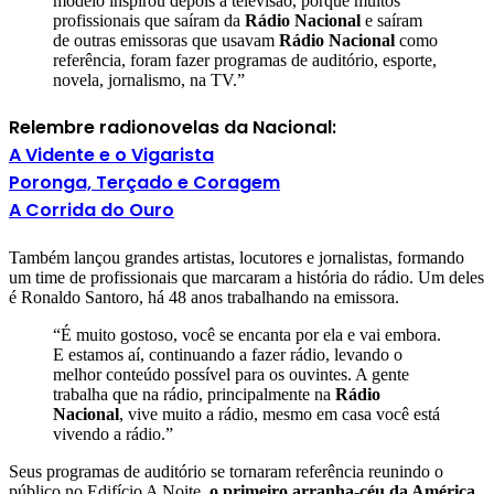
modelo inspirou depois a televisão, porque muitos
profissionais que saíram da
Rádio Nacional
e saíram
de outras emissoras que usavam
Rádio Nacional
como
referência, foram fazer programas de auditório, esporte,
novela, jornalismo, na TV.”
Relembre radionovelas da Nacional:
A Vidente e o Vigarista
Poronga, Terçado e Coragem
A Corrida do Ouro
Também lançou grandes artistas, locutores e jornalistas, formando
um time de profissionais que marcaram a história do rádio. Um deles
é Ronaldo Santoro, há 48 anos trabalhando na emissora.
“É muito gostoso, você se encanta por ela e vai embora.
E estamos aí, continuando a fazer rádio, levando o
melhor conteúdo possível para os ouvintes. A gente
trabalha que na rádio, principalmente na
Rádio
Nacional
, vive muito a rádio, mesmo em casa você está
vivendo a rádio.”
Seus programas de auditório se tornaram referência reunindo o
público no Edifício A Noite,
o primeiro arranha-céu da América