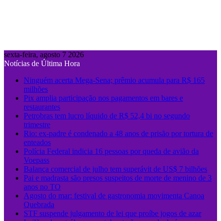
sexta-feira, agosto 7 2026
Notícias de Última Hora
Ninguém acerta Mega-Sena; prêmio acumula para R$ 165
milhões
Pix amplia participação nos pagamentos em bares e
restaurantes
Petrobras tem lucro líquido de R$ 52,4 bi no segundo
trimestre
Rio: ex-padre é condenado a 48 anos de prisão por tortura de
enteados
Polícia Federal indicia 16 pessoas por queda de avião da
Voepass
Balança comercial de julho tem superávit de US$ 7 bilhões
Pai e madrasta são presos suspeitos de morte de menino de 3
anos no TO
Agosto do mar: festival de gastronomia movimenta Canoa
Quebrada
STF suspende julgamento de lei que proíbe jogos de azar