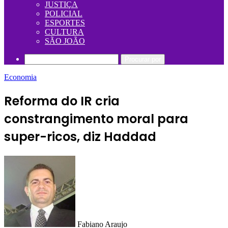
JUSTIÇA
POLICIAL
ESPORTES
CULTURA
SÃO JOÃO
Procurar por
Economia
Reforma do IR cria
constrangimento moral para
super-ricos, diz Haddad
Fabiano Araujo