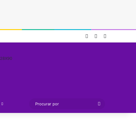
Entrar
Artigo aleatório
Barra Lateral
Procurar
por