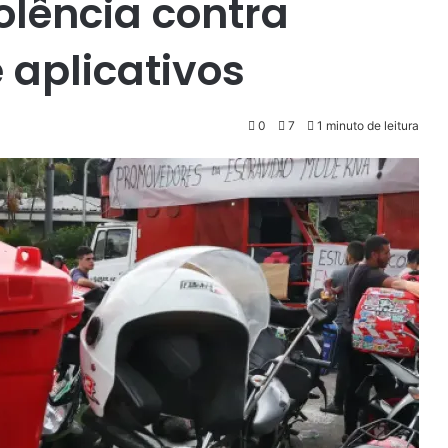
olência contra
 aplicativos
0
7
1 minuto de leitura