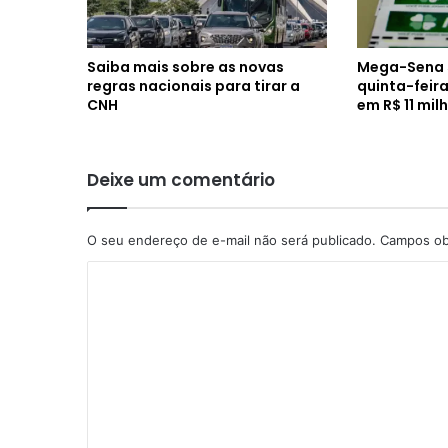
Saiba mais sobre as novas
Mega-Sena s
regras nacionais para tirar a
quinta-feir
CNH
em R$ 11 mil
Deixe um comentário
O seu endereço de e-mail não será publicado.
Campos ob
C
o
m
e
n
t