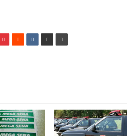
Pinterest
Reddit
VK
Compartilhar via e-mail
Imprimir