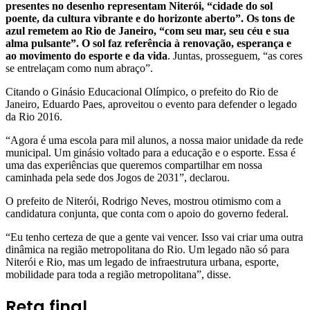
presentes no desenho representam Niterói, “cidade do sol
poente, da cultura vibrante e do horizonte aberto”. Os tons de
azul remetem ao Rio de Janeiro, “com seu mar, seu céu e sua
alma pulsante”. O sol faz referência à renovação, esperança e
ao movimento do esporte e da vida
. Juntas, prosseguem, “as cores
se entrelaçam como num abraço”.
Citando o Ginásio Educacional Olímpico, o prefeito do Rio de
Janeiro, Eduardo Paes, aproveitou o evento para defender o legado
da Rio 2016.
“Agora é uma escola para mil alunos, a nossa maior unidade da rede
municipal. Um ginásio voltado para a educação e o esporte. Essa é
uma das experiências que queremos compartilhar em nossa
caminhada pela sede dos Jogos de 2031”, declarou.
O prefeito de Niterói, Rodrigo Neves, mostrou otimismo com a
candidatura conjunta, que conta com o apoio do governo federal.
“Eu tenho certeza de que a gente vai vencer. Isso vai criar uma outra
dinâmica na região metropolitana do Rio. Um legado não só para
Niterói e Rio, mas um legado de infraestrutura urbana, esporte,
mobilidade para toda a região metropolitana”, disse.
Reta final