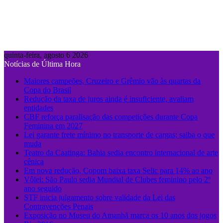
quinta-feira, agosto 6 2026
Notícias de Última Hora
Maiores campeões, Cruzeiro e Grêmio vão às quartas da
Copa do Brasil
Redução da taxa de juros ainda é insuficiente, avaliam
entidades
CBF reforça paralisação das competições durante Copa
Feminina em 2027
Lei garante frete mínimo no transporte de cargas; saiba o que
muda
Teatro da Caatinga: Bahia sedia encontro internacional de arte
cênica
Em nova redução, Copom baixa taxa Selic para 14% ao ano
Vôlei: São Paulo sedia Mundial de Clubes feminino pelo 2º
ano seguido
STF inicia julgamento sobre validade da Lei das
Contravenções Penais
Exposição no Museu do Amanhã marca os 10 anos dos jogos