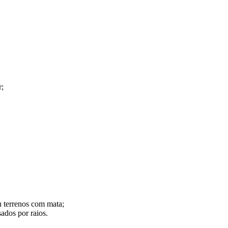
r;
u terrenos com mata;
sados por raios.