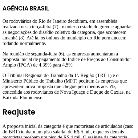
AGÊNCIA BRASIL
Os rodoviários do Rio de Janeiro decidiram, em assembleia
realizada nesta terça-feira (7), manter o estado de greve e aguardar
as negociações do dissídio coletivo da categoria, que acontecem
amanhã (8). Até lá, os ônibus do município do Rio permanecem
rodando normalmente.
Na reunião de segunda-feira (6), as empresas aumentaram a
proposta inicial de pagamento do Índice de Preços ao Consumidor
Amplo (IPCA) de 4,39% para 4,5%.
O Tribunal Regional do Trabalho da 1ª. Região (TRT 1) e o
Ministério Público do Trabalho (MPT) pediram às empresas que
apresentem nova proposta que chegue pelo menos aos 5%,
concedida aos rodoviários de Nova Iguaçu e Duque de Caxias, na
Baixada Fluminense.
Reajuste
A proposta inicial da categoria é que motoristas de articulados (caso
do BRT) tenham um piso salarial de R$ 5 mil, e que os demais
motoristas recebam um piso de R$ 4 mil. O reajuste da categoria