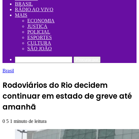
BRASIL
RÁDIO AO VIVO
MAIS
ECONOMIA
JUSTIÇA
POLICIAL
ESPORTES
CULTURA
SÃO JOÃO
Procurar por
Brasil
Rodoviários do Rio decidem
continuar em estado de greve até
amanhã
0
5
1 minuto de leitura