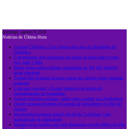
domingo, agosto 9 2026
Notícias de Última Hora
Lorrane Oliveira e Caio Souza são ouro no Brasileiro de
Ginástica
Colombianas que morreram na queda de helicóptero eram
avó, mãe e filha
Mega-Sena sorteia prêmio acumulado de R$ 165 milhões
neste domingo
Tenista Bia Haddad anuncia pausa na carreira neste segundo
semestre
Lula quer mostrar a Trump números de queda do
desmatamento na Amazônia
Agosto terá dois eclipses; saiba como assistir aos fenômenos
Quatro pessoas morrem em queda de helicóptero no Rio de
Janeiro
Imagineland anuncia painel oficial da ‘Ladybug’ com
participação de dubladores
Moraes nega pedido para que Bolsonaro receba filhos no Dia