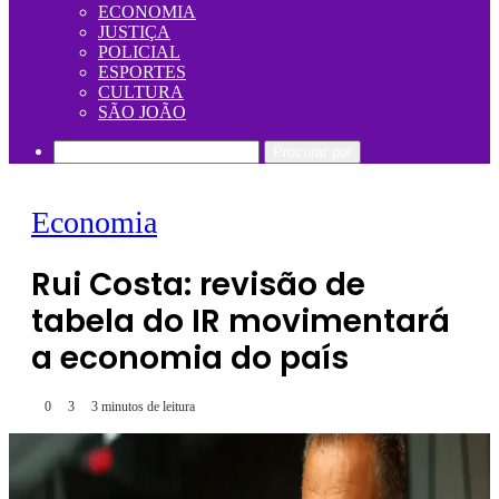
ECONOMIA
JUSTIÇA
POLICIAL
ESPORTES
CULTURA
SÃO JOÃO
Procurar por
Economia
Rui Costa: revisão de
tabela do IR movimentará
a economia do país
0
3
3 minutos de leitura