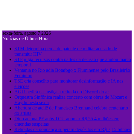
sexta-feira, agosto 7 2026
Notícias de Última Hora
STM determina perda de patente de militar acusado de
transmitir HIV
STF julga recursos contra partes da decisão que anulou marco
temporal
Ventania no Rio adia Botafogo x Fluminense pelo Brasileirão
Feminino
TSE cria conselho para monitorar desinformação e IA nas
eleições
AGU pedirá na Justiça a retirada do Discord do ar
Orquestra Sinfônica realiza concerto com obras de Mozart e
Haydn nesta sexta
Abertura de ateliê de Francisco Brennand celebra centenário
do artista
Dino aciona PF após TCU apontar R$ 55,4 milhões em
emendas suspeitas
Retiradas da poupança superam depósitos em R$ 7,15 bilhões