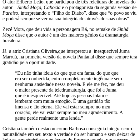
O ator Eriberto Leão, que participou de três releituras de novelas do
autor –
Sinhá Moça
,
Cabocla
e o protagonista da segunda versão de
Paraíso
, interpretando o “Filho do Diabo”, disse que “o povo se viu
e poderá sempre se ver na sua integridade através de suas obras”.
Zezé Mota, que deu vida a personagem Bá, no remake de
Sinhá
Moça
disse que o autor é um dos maiores gênios da dramaturgia
brasileira.
Já a atriz Cristiana Oliveira,que interpretou a inesquecível Juma
Marruá, na primeira versão da novela Pantanal disse que sempre terá
gratidão pela oportunidade.
“Eu não tinha ideia do que que era fama, do que que
era ser conhecida, entro completamente ingênua e sem
nenhuma ansiedade nessa novela. E ele me fez, me deu
o maior presente da teledramaturgia, que foi a Juma,
que é inesquecível. Até hoje as pessoas falam e
lembram com muita emoção. É uma gratidão tão
imensa e tão eterna. Ele vai estar sempre no meu
coração, ele vai estar sempre no meu agradecimento. A
gente perde realmente uma lenda.”
Cristiana também destacou como Barbosa conseguia integrar com
naturalidade em seu texto a verdade do ser humano e sem deixar de
lado as características que fazem do formato novela um sucesso.