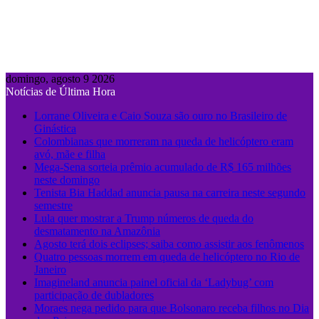
domingo, agosto 9 2026
Notícias de Última Hora
Lorrane Oliveira e Caio Souza são ouro no Brasileiro de
Ginástica
Colombianas que morreram na queda de helicóptero eram
avó, mãe e filha
Mega-Sena sorteia prêmio acumulado de R$ 165 milhões
neste domingo
Tenista Bia Haddad anuncia pausa na carreira neste segundo
semestre
Lula quer mostrar a Trump números de queda do
desmatamento na Amazônia
Agosto terá dois eclipses; saiba como assistir aos fenômenos
Quatro pessoas morrem em queda de helicóptero no Rio de
Janeiro
Imagineland anuncia painel oficial da ‘Ladybug’ com
participação de dubladores
Moraes nega pedido para que Bolsonaro receba filhos no Dia