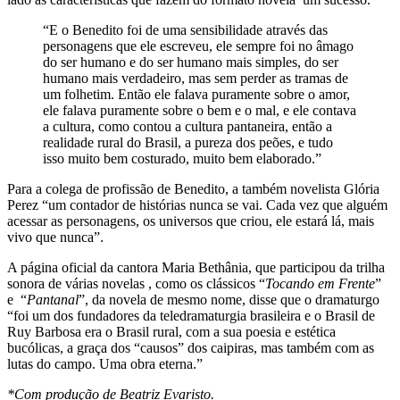
“E o Benedito foi de uma sensibilidade através das
personagens que ele escreveu, ele sempre foi no âmago
do ser humano e do ser humano mais simples, do ser
humano mais verdadeiro, mas sem perder as tramas de
um folhetim. Então ele falava puramente sobre o amor,
ele falava puramente sobre o bem e o mal, e ele contava
a cultura, como contou a cultura pantaneira, então a
realidade rural do Brasil, a pureza dos peões, e tudo
isso muito bem costurado, muito bem elaborado.”
Para a colega de profissão de Benedito, a também novelista Glória
Perez “um contador de histórias nunca se vai. Cada vez que alguém
acessar as personagens, os universos que criou, ele estará lá, mais
vivo que nunca”.
A página oficial da cantora Maria Bethânia, que participou da trilha
sonora de várias novelas , como os clássicos “
Tocando em Frente
”
e “
Pantanal
”, da novela de mesmo nome, disse que o dramaturgo
“foi um dos fundadores da teledramaturgia brasileira e o Brasil de
Ruy Barbosa era o Brasil rural, com a sua poesia e estética
bucólicas, a graça dos “causos” dos caipiras, mas também com as
lutas do campo. Uma obra eterna.”
*Com produção de Beatriz Evaristo.