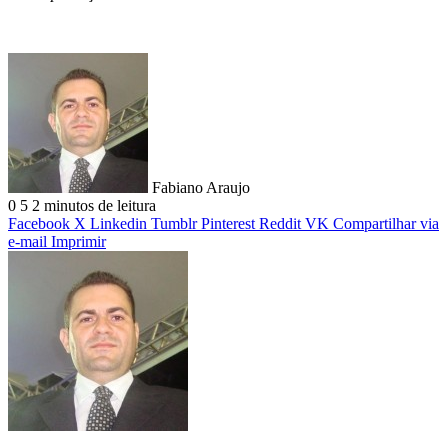
Fabiano Araujo
0
5
2 minutos de leitura
Facebook
X
Linkedin
Tumblr
Pinterest
Reddit
VK
Compartilhar via
e-mail
Imprimir