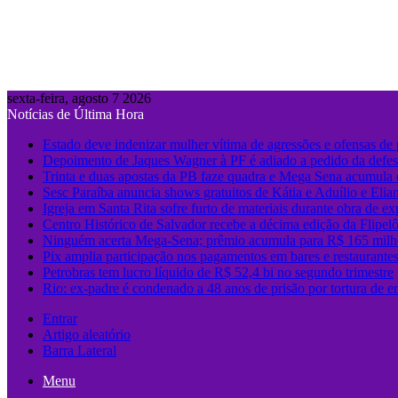
sexta-feira, agosto 7 2026
Notícias de Última Hora
Estado deve indenizar mulher vítima de agressões e ofensas de p
Depoimento de Jaques Wagner à PF é adiado a pedido da defe
Trinta e duas apostas da PB faze quadra e Mega Sena acumula
Sesc Paraíba anuncia shows gratuitos de Kátia e Aduílio e Eli
Igreja em Santa Rita sofre furto de materiais durante obra de e
Centro Histórico de Salvador recebe a décima edição da Flipel
Ninguém acerta Mega-Sena; prêmio acumula para R$ 165 milh
Pix amplia participação nos pagamentos em bares e restaurante
Petrobras tem lucro líquido de R$ 52,4 bi no segundo trimestre
Rio: ex-padre é condenado a 48 anos de prisão por tortura de e
Entrar
Artigo aleatório
Barra Lateral
Menu