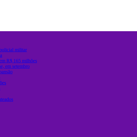
olicial militar
sa
 em R$ 165 milhões
ane, em setembro
xpansão
ô
ões
s
nteados