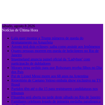
sábado, agosto 8 2026
Notícias de Última Hora
Lula quer mostrar a Trump números de queda do
desmatamento na Amazônia
Agosto terá dois eclipses; saiba como assistir aos fenômenos
Quatro pessoas morrem em queda de helicóptero no Rio de
Janeiro
Imagineland anuncia painel oficial da ‘Ladybug’ com
participação de dubladores
Moraes nega pedido para que Bolsonaro receba filhos no Dia
dos Pais
Pai de Lionel Messi morre aos 68 anos na Argentina
Repertório de Caetano Veloso embala show exclusivo na TV
Brasil
Partidos têm até o dia 15 para registrarem candidaturas nos
tribunais
Flisamba será aberta na tarde deste sábado no Rio de Janeiro
Familiares celebram legado de primeira medalha paralímpica