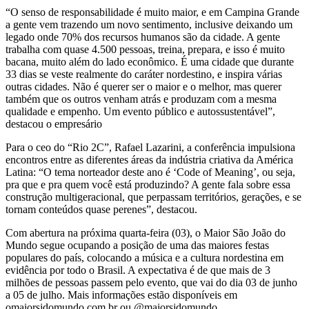
“O senso de responsabilidade é muito maior, e em Campina Grande
a gente vem trazendo um novo sentimento, inclusive deixando um
legado onde 70% dos recursos humanos são da cidade. A gente
trabalha com quase 4.500 pessoas, treina, prepara, e isso é muito
bacana, muito além do lado econômico. É uma cidade que durante
33 dias se veste realmente do caráter nordestino, e inspira várias
outras cidades. Não é querer ser o maior e o melhor, mas querer
também que os outros venham atrás e produzam com a mesma
qualidade e empenho. Um evento público e autossustentável”,
destacou o empresário
Para o ceo do “Rio 2C”, Rafael Lazarini, a conferência impulsiona
encontros entre as diferentes áreas da indústria criativa da América
Latina: “O tema norteador deste ano é ‘Code of Meaning’, ou seja,
pra que e pra quem você está produzindo? A gente fala sobre essa
construção multigeracional, que perpassam territórios, gerações, e se
tornam conteúdos quase perenes”, destacou.
Com abertura na próxima quarta-feira (03), o Maior São João do
Mundo segue ocupando a posição de uma das maiores festas
populares do país, colocando a música e a cultura nordestina em
evidência por todo o Brasil. A expectativa é de que mais de 3
milhões de pessoas passem pelo evento, que vai do dia 03 de junho
a 05 de julho. Mais informações estão disponíveis em
omaiorsjdomundo.com.br ou @maiorsjdomundo.