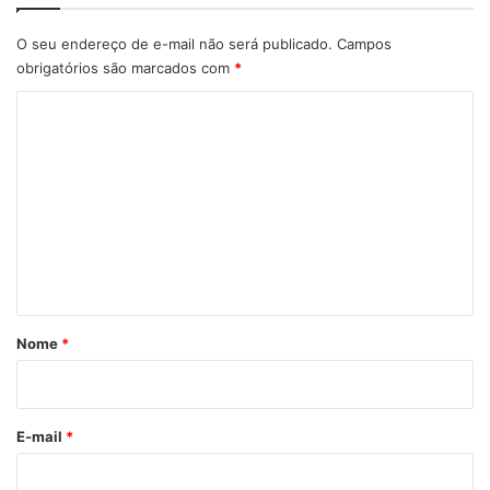
O seu endereço de e-mail não será publicado.
Campos
obrigatórios são marcados com
*
C
o
m
e
n
t
á
r
Nome
*
i
o
*
E-mail
*