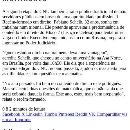
A segunda etapa do CNU também atrai o público tradicional de não
servidores públicos em busca de uma oportunidade profissional.
Recém-formado em direito, Fabiano Schelb, 32 anos, sonha em
trabalhar num tribunal. Ele pretende aproveitar a predominância de
conteúdo em direito do Bloco 7 (Justiça e Defesa) para tentar uma
vaga no Poder Executivo enquanto, assim como Rosana, prepara-se
ingressar no Poder Judiciário.
“Quem estudou direito naturalmente leva uma vantagem”,
acredita Schelb, que chegou ao centro universitário na Asa Norte,
em Brasília, por volta das 10h50. Ele diz que a experiência na
primeira edição do CNU, no ano passado, ajudou-o, mas alerta para
as dificuldades com questões de matemática.
“No ano passado, fui bem no conteúdo de direito e de português.
Mas só acertei duas questões de matemática, que eu não sabia que
seria cobrada daquela forma. Este ano, estou mais bem preparado”,
relata o recém-formado.
0
8
2 minutos de leitura
Facebook
X
Linkedin
Tumblr
Pinterest
Reddit
VK
Compartilhar via
e-mail
Imprimir