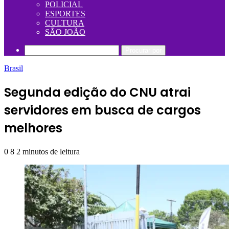
POLICIAL
ESPORTES
CULTURA
SÃO JOÃO
Procurar por
Brasil
Segunda edição do CNU atrai
servidores em busca de cargos
melhores
0
8
2 minutos de leitura