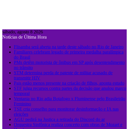
sábado, agosto 8 2026
Notícias de Última Hora
Flisamba será aberta na tarde deste sábado no Rio de Janeiro
Familiares celebram legado de primeira medalha paralímpica
do Brasil
PMs detêm motorista de ônibus em SP após desentendimento
no trânsito
STM determina perda de patente de militar acusado de
transmitir HIV
Pais estão menos presente na criação de filhos, aponta estudo
STF julga recursos contra partes da decisão que anulou marco
temporal
Ventania no Rio adia Botafogo x Fluminense pelo Brasileirão
Feminino
TSE cria conselho para monitorar desinformação e IA nas
eleições
AGU pedirá na Justiça a retirada do Discord do ar
Orquestra Sinfônica realiza concerto com obras de Mozart e