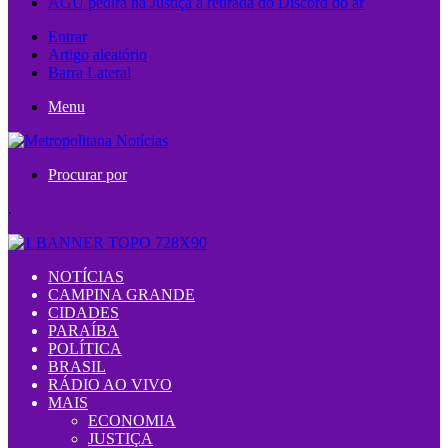
AGU pedirá na Justiça a retirada do Discord do ar
Entrar
Artigo aleatório
Barra Lateral
Menu
Procurar por
.
NOTÍCIAS
CAMPINA GRANDE
CIDADES
PARAÍBA
POLÍTICA
BRASIL
RÁDIO AO VIVO
MAIS
ECONOMIA
JUSTIÇA