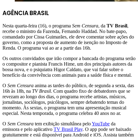
AGÊNCIA BRASIL
Nesta quarta-feira (16), o programa
Sem Censura
, da
TV Brasil
,
recebe o ministro da Fazenda, Fernando Haddad. No bate-papo,
comandado por Cissa Guimarães, ele deve comentar sobre ações do
governo, como a proposta de aumento de isenção no Imposto de
Renda. O programa vai ao ar a partir das 16h.
Os outros convidados que irão compor a bancada do programa serão
o compositor e pianista Francis Hime, um dos principais autores da
bossa nova, e o psiquiatra Higor Caldato, que vai falar sobre o
benefício da convivência com animais para a saúde física e mental.
O
Sem Censura
anima as tardes do público, de segunda a sexta, das
16h às 18h, na
TV Brasil
. Com quadro fixo de debatedores que se
revezam ao longo dos dias, o programa recebe artistas, músicos,
jornalistas, sociólogos, psicólogos, sempre debatendo temas do
momento. Às sextas, o programa tem uma apresentação musical
especial. Nesta temporada, o programa celebra 40 anos no ar.
O
Sem Censura
tem exibição simultânea pelo
YouTube
da
emissora e pelo aplicativo
TV Brasil Play
. O app pode ser baixado
gratuitamente e está disponível para Android e iOS. Assista também