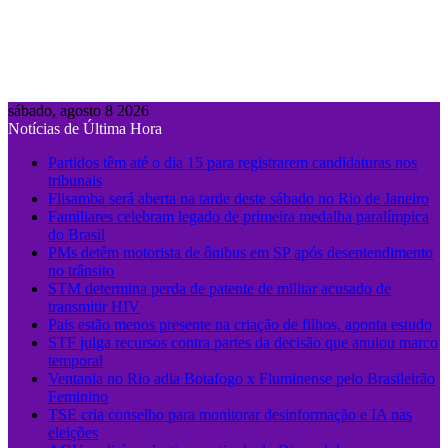
sábado, agosto 8 2026
Notícias de Última Hora
Partidos têm até o dia 15 para registrarem candidaturas nos
tribunais
Flisamba será aberta na tarde deste sábado no Rio de Janeiro
Familiares celebram legado de primeira medalha paralímpica
do Brasil
PMs detêm motorista de ônibus em SP após desentendimento
no trânsito
STM determina perda de patente de militar acusado de
transmitir HIV
Pais estão menos presente na criação de filhos, aponta estudo
STF julga recursos contra partes da decisão que anulou marco
temporal
Ventania no Rio adia Botafogo x Fluminense pelo Brasileirão
Feminino
TSE cria conselho para monitorar desinformação e IA nas
eleições