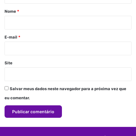
á
r
Nome
*
i
o
*
E-mail
*
Site
Salvar meus dados neste navegador para a próxima vez que
eu comentar.