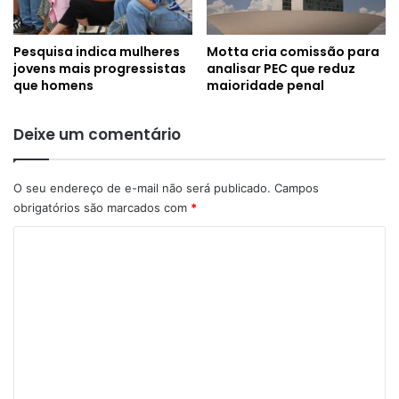
Pesquisa indica mulheres
Motta cria comissão para
jovens mais progressistas
analisar PEC que reduz
que homens
maioridade penal
Deixe um comentário
O seu endereço de e-mail não será publicado.
Campos
obrigatórios são marcados com
*
C
o
m
e
n
t