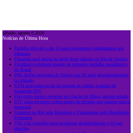
sábado, agosto 8 2026
Notícias de Última Hora
Partidos têm até o dia 15 para registrarem candidaturas nos
tribunais
Flisamba será aberta na tarde deste sábado no Rio de Janeiro
Familiares celebram legado de primeira medalha paralímpica
do Brasil
PMs detêm motorista de ônibus em SP após desentendimento
no trânsito
STM determina perda de patente de militar acusado de
transmitir HIV
Pais estão menos presente na criação de filhos, aponta estudo
STF julga recursos contra partes da decisão que anulou marco
temporal
Ventania no Rio adia Botafogo x Fluminense pelo Brasileirão
Feminino
TSE cria conselho para monitorar desinformação e IA nas
eleições