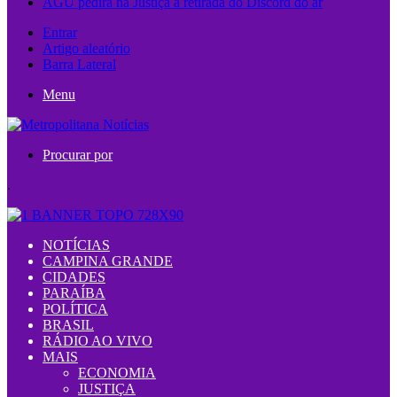
AGU pedirá na Justiça a retirada do Discord do ar
Entrar
Artigo aleatório
Barra Lateral
Menu
Procurar por
.
NOTÍCIAS
CAMPINA GRANDE
CIDADES
PARAÍBA
POLÍTICA
BRASIL
RÁDIO AO VIVO
MAIS
ECONOMIA
JUSTIÇA