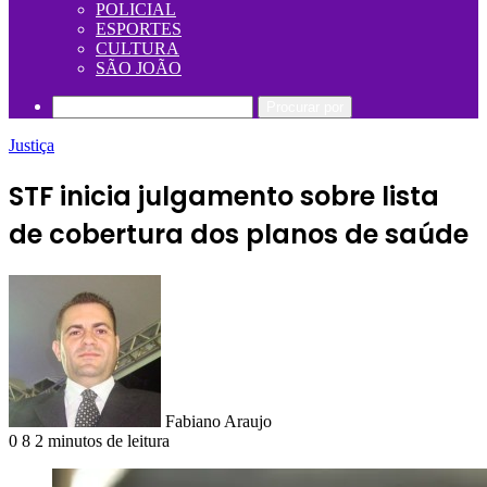
POLICIAL
ESPORTES
CULTURA
SÃO JOÃO
Procurar por
Justiça
STF inicia julgamento sobre lista
de cobertura dos planos de saúde
Fabiano Araujo
0
8
2 minutos de leitura