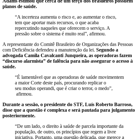
Adams estimou que cerca de um terço dos brasileiros possuem
planos de saúde.
“A incerteza aumenta o risco e, ao aumentar o risco,
tem que aportar mais recursos, o que acaba
repercutindo naqueles que oferecem o serviço. A
pressão sobre o sistema é muito real”, afirmou.
A representante do Comitê Brasileiro de Organizações das Pessoas
com Deficiência defendeu a manutenção da lei.
Segundo a
advogada Camila Cavalcanti Junqueira, as operadoras fazem
“discurso alarmista” de falência para não assegurar o acesso à
saúde.
“É lamentável que as operadoras de saúde movimentem
a maior Corte deste país, procurando replicar o
seu modus operandi, que é criar o terror, o medo”,
afirmou.
Durante a sessão, o presidente do STF, Luís Roberto Barroso,
disse que a questão é complexa e será pautada para julgamento
posteriormente.
“De um lado, o direito à saúde de parcela importante da
população, de outro, os princípios que regem a livre
iniciativa. Portanto, uma questão delicada, que merece a