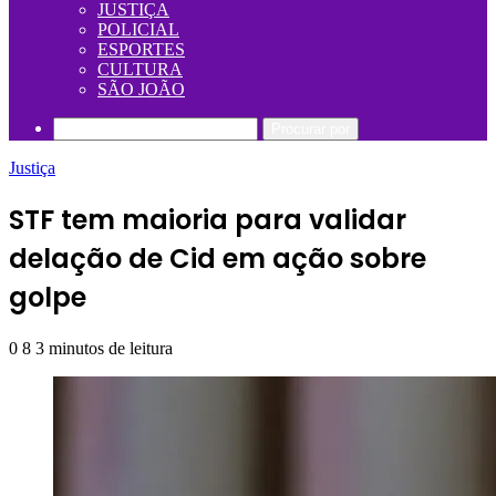
JUSTIÇA
POLICIAL
ESPORTES
CULTURA
SÃO JOÃO
Procurar por
Justiça
STF tem maioria para validar
delação de Cid em ação sobre
golpe
0
8
3 minutos de leitura