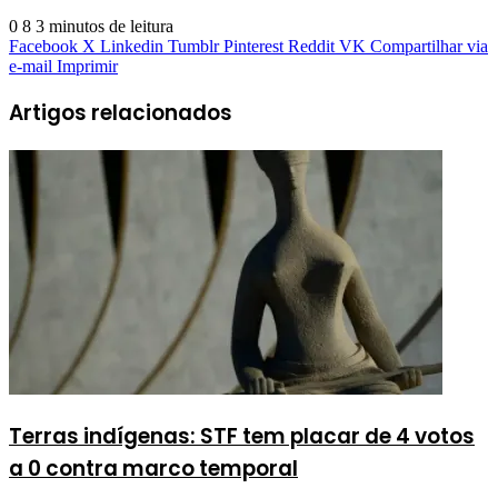
0
8
3 minutos de leitura
Facebook
X
Linkedin
Tumblr
Pinterest
Reddit
VK
Compartilhar via
e-mail
Imprimir
Artigos relacionados
Terras indígenas: STF tem placar de 4 votos
a 0 contra marco temporal