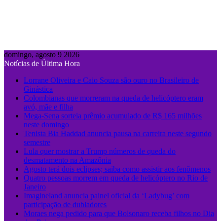
domingo, agosto 9 2026
Notícias de Última Hora
Lorrane Oliveira e Caio Souza são ouro no Brasileiro de
Ginástica
Colombianas que morreram na queda de helicóptero eram
avó, mãe e filha
Mega-Sena sorteia prêmio acumulado de R$ 165 milhões
neste domingo
Tenista Bia Haddad anuncia pausa na carreira neste segundo
semestre
Lula quer mostrar a Trump números de queda do
desmatamento na Amazônia
Agosto terá dois eclipses; saiba como assistir aos fenômenos
Quatro pessoas morrem em queda de helicóptero no Rio de
Janeiro
Imagineland anuncia painel oficial da ‘Ladybug’ com
participação de dubladores
Moraes nega pedido para que Bolsonaro receba filhos no Dia