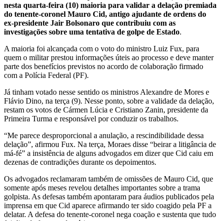
nesta quarta-feira (10) maioria para validar a delação premiada
do tenente-coronel Mauro Cid, antigo ajudante de ordens do
ex-presidente Jair Bolsonaro que contribuiu com as
investigações sobre uma tentativa de golpe de Estado
.
A maioria foi alcançada com o voto do ministro Luiz Fux, para
quem o militar prestou informações úteis ao processo e deve manter
parte dos benefícios previstos no acordo de colaboração firmado
com a Polícia Federal (PF).
Já tinham votado nesse sentido os ministros Alexandre de Mores e
Flávio Dino, na terça (9). Nesse ponto, sobre a validade da delação,
restam os votos de Cármen Lúcia e Cristiano Zanin, presidente da
Primeira Turma e responsável por conduzir os trabalhos.
“Me parece desproporcional a anulação, a rescindibilidade dessa
delação”, afirmou Fux. Na terça, Moraes disse “beirar a litigância de
má-fé” a insistência de alguns advogados em dizer que Cid caiu em
dezenas de contradições durante os depoimentos.
Os advogados reclamaram também de omissões de Mauro Cid, que
somente após meses revelou detalhes importantes sobre a trama
golpista. As defesas também apontaram para áudios publicados pela
imprensa em que Cid aparece afirmando ter sido coagido pela PF a
delatar. A defesa do tenente-coronel nega coação e sustenta que tudo