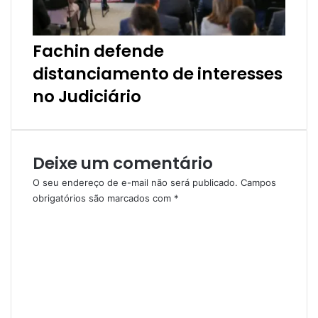
Fachin defende
distanciamento de interesses
no Judiciário
Deixe um comentário
O seu endereço de e-mail não será publicado.
Campos
obrigatórios são marcados com
*
C
o
m
e
n
t
á