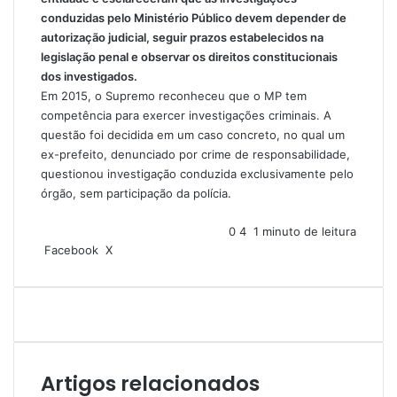
conduzidas pelo Ministério Público devem depender de
autorização judicial, seguir prazos estabelecidos na
legislação penal e observar os direitos constitucionais
dos investigados.
Em 2015, o Supremo reconheceu que o MP tem
competência para exercer investigações criminais. A
questão foi decidida em um caso concreto, no qual um
ex-prefeito, denunciado por crime de responsabilidade,
questionou investigação conduzida exclusivamente pelo
órgão, sem participação da polícia.
0
4
1 minuto de leitura
Facebook
X
L
T
P
R
V
C
I
i
u
i
e
K
o
m
n
m
n
d
m
p
k
b
t
d
p
r
e
l
e
i
a
i
d
r
r
t
r
m
i
e
t
i
Artigos relacionados
n
s
i
r