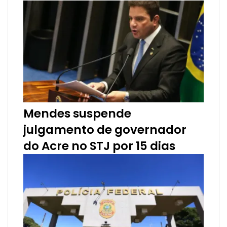
t
l
h
a
r
v
i
a
e
-
m
a
Mendes suspende
i
julgamento de governador
l
do Acre no STJ por 15 dias