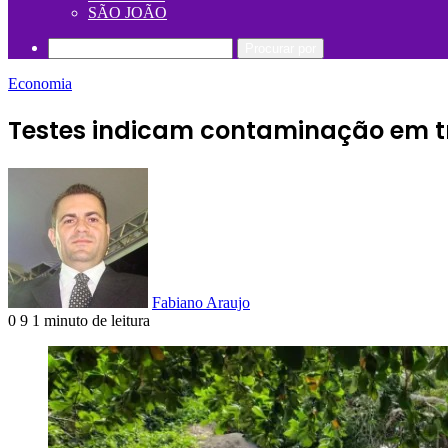
SÃO JOÃO
Procurar por
Economia
Testes indicam contaminação em t
Fabiano Araujo
0
9
1 minuto de leitura