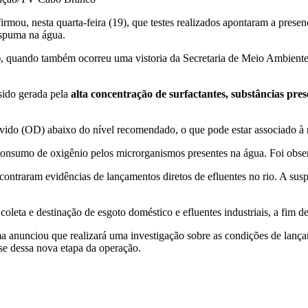
ou, nesta quarta-feira (19), que testes realizados apontaram a prese
espuma na água.
, quando também ocorreu uma vistoria da Secretaria de Meio Ambiente 
sido gerada pela
alta concentração de surfactantes, substâncias pre
do (OD) abaixo do nível recomendado, o que pode estar associado à mo
onsumo de oxigênio pelos microrganismos presentes na água. Foi obser
ntraram evidências de lançamentos diretos de efluentes no rio. A susp
oleta e destinação de esgoto doméstico e efluentes industriais, a fim de
nunciou que realizará uma investigação sobre as condições de lançame
ase dessa nova etapa da operação.