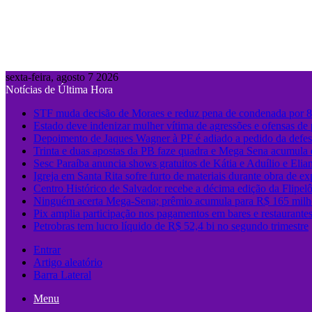
sexta-feira, agosto 7 2026
Notícias de Última Hora
STF muda decisão de Moraes e reduz pena de condenada por 8 
Estado deve indenizar mulher vítima de agressões e ofensas de p
Depoimento de Jaques Wagner à PF é adiado a pedido da defe
Trinta e duas apostas da PB faze quadra e Mega Sena acumula
Sesc Paraíba anuncia shows gratuitos de Kátia e Aduílio e Eli
Igreja em Santa Rita sofre furto de materiais durante obra de e
Centro Histórico de Salvador recebe a décima edição da Flipel
Ninguém acerta Mega-Sena; prêmio acumula para R$ 165 milh
Pix amplia participação nos pagamentos em bares e restaurante
Petrobras tem lucro líquido de R$ 52,4 bi no segundo trimestre
Entrar
Artigo aleatório
Barra Lateral
Menu