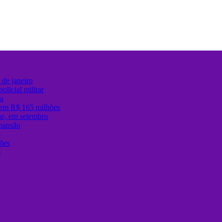
de janeiro
olicial militar
sa
 em R$ 165 milhões
ane, em setembro
xpansão
ô
ões
s