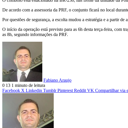
O comboio está estacionado na BR-230, nas frente da unidade da Políc
De acordo com a assessoria da PRF, o conjunto ficará no local durante 
Por questões de segurança, a escolta mudou a estratégia e a partir de 
O início da operação está previsto para as 6h desta terça-feira, com 
as 8h, segundo informações da PRF.
Fabiano Araujo
0
13
1 minuto de leitura
Facebook
X
Linkedin
Tumblr
Pinterest
Reddit
VK
Compartilhar via 