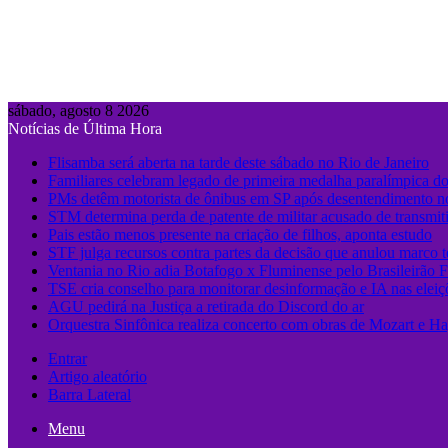
sábado, agosto 8 2026
Notícias de Última Hora
Flisamba será aberta na tarde deste sábado no Rio de Janeiro
Familiares celebram legado de primeira medalha paralímpica do
PMs detêm motorista de ônibus em SP após desentendimento no
STM determina perda de patente de militar acusado de transmit
Pais estão menos presente na criação de filhos, aponta estudo
STF julga recursos contra partes da decisão que anulou marco 
Ventania no Rio adia Botafogo x Fluminense pelo Brasileirão 
TSE cria conselho para monitorar desinformação e IA nas eleiç
AGU pedirá na Justiça a retirada do Discord do ar
Orquestra Sinfônica realiza concerto com obras de Mozart e Ha
Entrar
Artigo aleatório
Barra Lateral
Menu