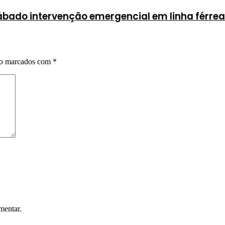
ábado intervenção emergencial em linha férre
ão marcados com
*
mentar.