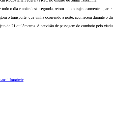
ia Rodoviária Federal (PRF), no distrito de Santa Terezinha.
todo o dia e noite desta segunda, retomando o trajeto somente a partir d
agora o transporte, que vinha ocorrendo a noite, acontecerá durante o dia
trajeto de 21 quilômetros. A previsão de passagem do comboio pelo viad
e-mail
Imprimir