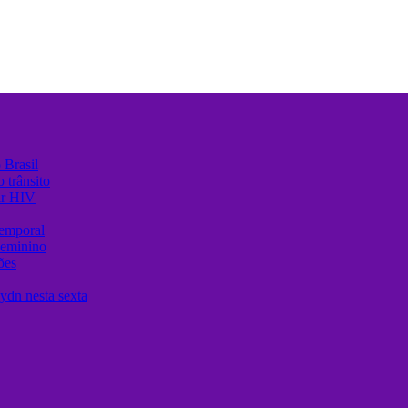
 Brasil
 trânsito
ir HIV
temporal
Feminino
ões
ydn nesta sexta