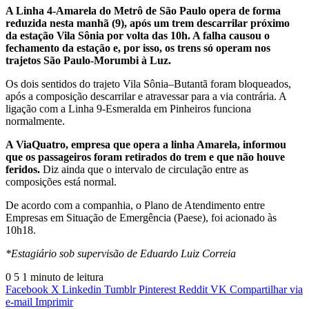
A Linha 4-Amarela do Metrô de São Paulo opera de forma
reduzida nesta manhã (9), após um trem descarrilar próximo
da estação Vila Sônia por volta das 10h. A falha causou o
fechamento da estação e, por isso, os trens só operam nos
trajetos São Paulo-Morumbi à Luz.
Os dois sentidos do trajeto Vila Sônia–Butantã foram bloqueados,
após a composição descarrilar e atravessar para a via contrária. A
ligação com a Linha 9-Esmeralda em Pinheiros funciona
normalmente.
A ViaQuatro, empresa que opera a linha Amarela, informou
que os passageiros foram retirados do trem e que não houve
feridos.
Diz ainda que o intervalo de circulação entre as
composições está normal.
De acordo com a companhia, o Plano de Atendimento entre
Empresas em Situação de Emergência (Paese), foi acionado às
10h18.
*Estagiário sob supervisão de Eduardo Luiz Correia
0
5
1 minuto de leitura
Facebook
X
Linkedin
Tumblr
Pinterest
Reddit
VK
Compartilhar via
e-mail
Imprimir