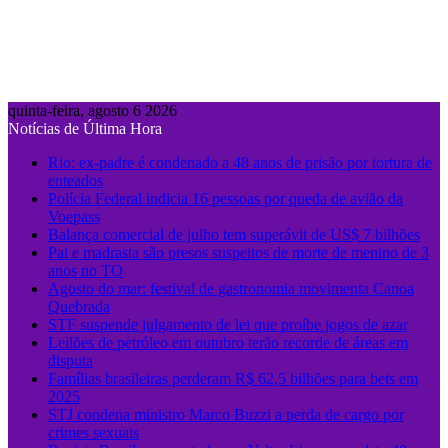
quinta-feira, agosto 6 2026
Notícias de Última Hora
Rio: ex-padre é condenado a 48 anos de prisão por tortura de
enteados
Polícia Federal indicia 16 pessoas por queda de avião da
Voepass
Balança comercial de julho tem superávit de US$ 7 bilhões
Pai e madrasta são presos suspeitos de morte de menino de 3
anos no TO
Agosto do mar: festival de gastronomia movimenta Canoa
Quebrada
STF suspende julgamento de lei que proíbe jogos de azar
Leilões de petróleo em outubro terão recorde de áreas em
disputa
Famílias brasileiras perderam R$ 62,5 bilhões para bets em
2025
STJ condena ministro Marco Buzzi a perda de cargo por
crimes sexuais