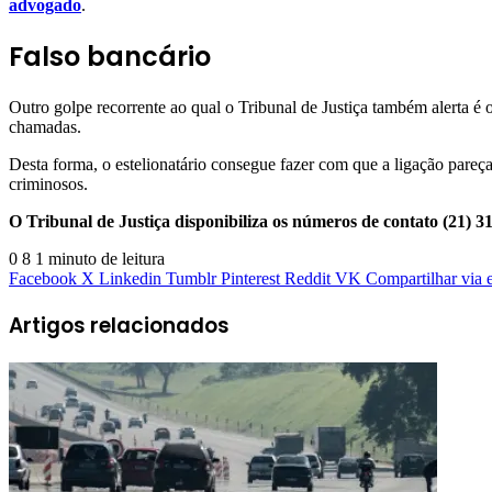
advogado
.
Falso bancário
Outro golpe recorrente ao qual o Tribunal de Justiça também alerta é 
chamadas.
Desta forma, o estelionatário consegue fazer com que a ligação pareç
criminosos.
O Tribunal de Justiça disponibiliza os números de contato (21) 
0
8
1 minuto de leitura
Facebook
X
Linkedin
Tumblr
Pinterest
Reddit
VK
Compartilhar via 
Artigos relacionados