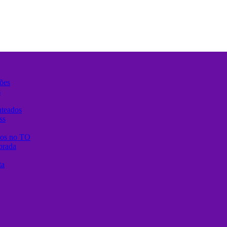
ões
s
nteados
ss
anos no TO
brada
ta