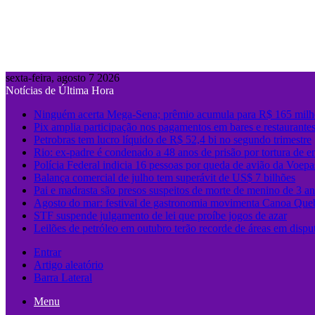
sexta-feira, agosto 7 2026
Notícias de Última Hora
Ninguém acerta Mega-Sena; prêmio acumula para R$ 165 milh
Pix amplia participação nos pagamentos em bares e restaurante
Petrobras tem lucro líquido de R$ 52,4 bi no segundo trimestre
Rio: ex-padre é condenado a 48 anos de prisão por tortura de e
Polícia Federal indicia 16 pessoas por queda de avião da Voepa
Balança comercial de julho tem superávit de US$ 7 bilhões
Pai e madrasta são presos suspeitos de morte de menino de 3 
Agosto do mar: festival de gastronomia movimenta Canoa Que
STF suspende julgamento de lei que proíbe jogos de azar
Leilões de petróleo em outubro terão recorde de áreas em dispu
Entrar
Artigo aleatório
Barra Lateral
Menu