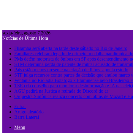
sexta-feira, agosto 7 2026
Notícias de Última Hora
Flisamba será aberta na tarde deste sábado no Rio de Janeiro
Familiares celebram legado de primeira medalha paralímpica do
PMs detêm motorista de ônibus em SP após desentendimento no
STM determina perda de patente de militar acusado de transmit
Pais estão menos presente na criação de filhos, aponta estudo
STF julga recursos contra partes da decisão que anulou marco 
Ventania no Rio adia Botafogo x Fluminense pelo Brasileirão 
TSE cria conselho para monitorar desinformação e IA nas eleiç
AGU pedirá na Justiça a retirada do Discord do ar
Orquestra Sinfônica realiza concerto com obras de Mozart e Ha
Entrar
Artigo aleatório
Barra Lateral
Menu