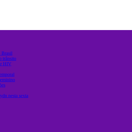
 Brasil
 trânsito
ir HIV
temporal
Feminino
ões
ydn nesta sexta