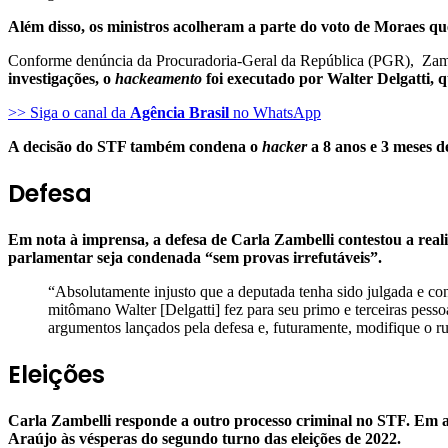
Além disso, os ministros acolheram a parte do voto de Moraes qu
Conforme denúncia da Procuradoria-Geral da República (PGR), Zambel
investigações, o
hackeamento
foi executado por Walter Delgatti, q
>> Siga o canal da
Agência Brasil
no WhatsApp
A decisão do STF também condena o
hacker
a 8 anos e 3 meses 
Defesa
Em nota à imprensa, a defesa de Carla Zambelli contestou a re
parlamentar seja condenada “sem provas irrefutáveis”.
“Absolutamente injusto que a deputada tenha sido julgada e con
mitômano Walter [Delgatti] fez para seu primo e terceiras pessoa
argumentos lançados pela defesa e, futuramente, modifique o r
Eleições
Carla Zambelli responde a outro processo criminal no STF. Em a
Araújo às vésperas do segundo turno das eleições de 2022.