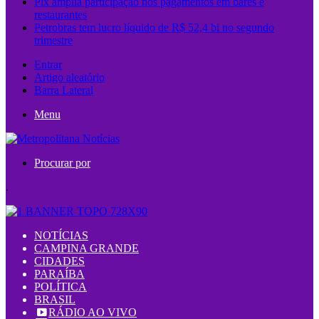
Pix amplia participação nos pagamentos em bares e
restaurantes
Petrobras tem lucro líquido de R$ 52,4 bi no segundo
trimestre
Entrar
Artigo aleatório
Barra Lateral
Menu
Procurar por
.
NOTÍCIAS
CAMPINA GRANDE
CIDADES
PARAÍBA
POLÍTICA
BRASIL
RÁDIO AO VIVO