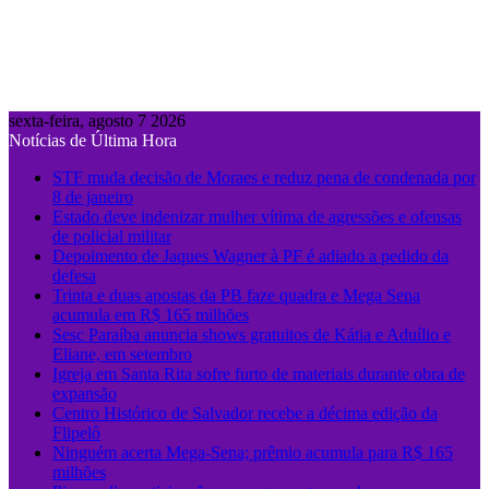
sexta-feira, agosto 7 2026
Notícias de Última Hora
STF muda decisão de Moraes e reduz pena de condenada por
8 de janeiro
Estado deve indenizar mulher vítima de agressões e ofensas
de policial militar
Depoimento de Jaques Wagner à PF é adiado a pedido da
defesa
Trinta e duas apostas da PB faze quadra e Mega Sena
acumula em R$ 165 milhões
Sesc Paraíba anuncia shows gratuitos de Kátia e Aduílio e
Eliane, em setembro
Igreja em Santa Rita sofre furto de materiais durante obra de
expansão
Centro Histórico de Salvador recebe a décima edição da
Flipelô
Ninguém acerta Mega-Sena; prêmio acumula para R$ 165
milhões