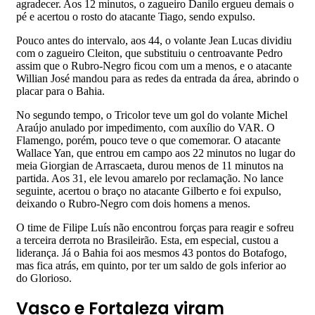
agradecer. Aos 12 minutos, o zagueiro Danilo ergueu demais o
pé e acertou o rosto do atacante Tiago, sendo expulso.
Pouco antes do intervalo, aos 44, o volante Jean Lucas dividiu
com o zagueiro Cleiton, que substituiu o centroavante Pedro
assim que o Rubro-Negro ficou com um a menos, e o atacante
Willian José mandou para as redes da entrada da área, abrindo o
placar para o Bahia.
No segundo tempo, o Tricolor teve um gol do volante Michel
Araújo anulado por impedimento, com auxílio do VAR. O
Flamengo, porém, pouco teve o que comemorar. O atacante
Wallace Yan, que entrou em campo aos 22 minutos no lugar do
meia Giorgian de Arrascaeta, durou menos de 11 minutos na
partida. Aos 31, ele levou amarelo por reclamação. No lance
seguinte, acertou o braço no atacante Gilberto e foi expulso,
deixando o Rubro-Negro com dois homens a menos.
O time de Filipe Luís não encontrou forças para reagir e sofreu
a terceira derrota no Brasileirão. Esta, em especial, custou a
liderança. Já o Bahia foi aos mesmos 43 pontos do Botafogo,
mas fica atrás, em quinto, por ter um saldo de gols inferior ao
do Glorioso.
Vasco e Fortaleza viram