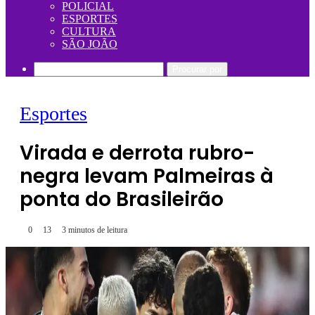
POLICIAL
ESPORTES
CULTURA
SÃO JOÃO
Procurar por
Esportes
Virada e derrota rubro-
negra levam Palmeiras à
ponta do Brasileirão
0
13
3 minutos de leitura