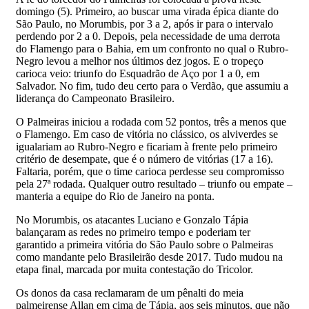
domingo (5). Primeiro, ao buscar uma virada épica diante do
São Paulo, no Morumbis, por 3 a 2, após ir para o intervalo
perdendo por 2 a 0. Depois, pela necessidade de uma derrota
do Flamengo para o Bahia, em um confronto no qual o Rubro-
Negro levou a melhor nos últimos dez jogos. E o tropeço
carioca veio: triunfo do Esquadrão de Aço por 1 a 0, em
Salvador. No fim, tudo deu certo para o Verdão, que assumiu a
liderança do Campeonato Brasileiro.
O Palmeiras iniciou a rodada com 52 pontos, três a menos que
o Flamengo. Em caso de vitória no clássico, os alviverdes se
igualariam ao Rubro-Negro e ficariam à frente pelo primeiro
critério de desempate, que é o número de vitórias (17 a 16).
Faltaria, porém, que o time carioca perdesse seu compromisso
pela 27ª rodada. Qualquer outro resultado – triunfo ou empate –
manteria a equipe do Rio de Janeiro na ponta.
No Morumbis, os atacantes Luciano e Gonzalo Tápia
balançaram as redes no primeiro tempo e poderiam ter
garantido a primeira vitória do São Paulo sobre o Palmeiras
como mandante pelo Brasileirão desde 2017. Tudo mudou na
etapa final, marcada por muita contestação do Tricolor.
Os donos da casa reclamaram de um pênalti do meia
palmeirense Allan em cima de Tápia, aos seis minutos, que não