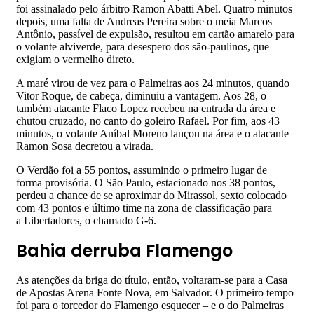
foi assinalado pelo árbitro Ramon Abatti Abel. Quatro minutos
depois, uma falta de Andreas Pereira sobre o meia Marcos
Antônio, passível de expulsão, resultou em cartão amarelo para
o volante alviverde, para desespero dos são-paulinos, que
exigiam o vermelho direto.
A maré virou de vez para o Palmeiras aos 24 minutos, quando
Vitor Roque, de cabeça, diminuiu a vantagem. Aos 28, o
também atacante Flaco Lopez recebeu na entrada da área e
chutou cruzado, no canto do goleiro Rafael. Por fim, aos 43
minutos, o volante Aníbal Moreno lançou na área e o atacante
Ramon Sosa decretou a virada.
O Verdão foi a 55 pontos, assumindo o primeiro lugar de
forma provisória. O São Paulo, estacionado nos 38 pontos,
perdeu a chance de se aproximar do Mirassol, sexto colocado
com 43 pontos e último time na zona de classificação para
a Libertadores, o chamado G-6.
Bahia derruba Flamengo
As atenções da briga do título, então, voltaram-se para a Casa
de Apostas Arena Fonte Nova, em Salvador. O primeiro tempo
foi para o torcedor do Flamengo esquecer – e o do Palmeiras