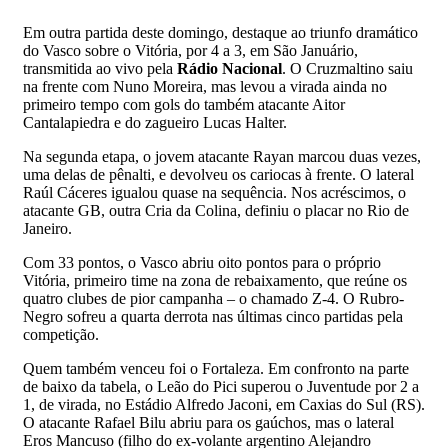
Em outra partida deste domingo, destaque ao triunfo dramático
do Vasco sobre o Vitória, por 4 a 3, em São Januário,
transmitida ao vivo pela
Rádio Nacional
. O Cruzmaltino saiu
na frente com Nuno Moreira, mas levou a virada ainda no
primeiro tempo com gols do também atacante Aitor
Cantalapiedra e do zagueiro Lucas Halter.
Na segunda etapa, o jovem atacante Rayan marcou duas vezes,
uma delas de pênalti, e devolveu os cariocas à frente. O lateral
Raúl Cáceres igualou quase na sequência. Nos acréscimos, o
atacante GB, outra Cria da Colina, definiu o placar no Rio de
Janeiro.
Com 33 pontos, o Vasco abriu oito pontos para o próprio
Vitória, primeiro time na zona de rebaixamento, que reúne os
quatro clubes de pior campanha – o chamado Z-4. O Rubro-
Negro sofreu a quarta derrota nas últimas cinco partidas pela
competição.
Quem também venceu foi o Fortaleza. Em confronto na parte
de baixo da tabela, o Leão do Pici superou o Juventude por 2 a
1, de virada, no Estádio Alfredo Jaconi, em Caxias do Sul (RS).
O atacante Rafael Bilu abriu para os gaúchos, mas o lateral
Eros Mancuso (filho do ex-volante argentino Alejandro