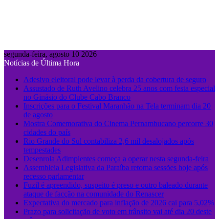
segunda-feira, agosto 10 2026
Notícias de Última Hora
Adesivo eleitoral pode levar à perda da cobertura de seguro
Assustado de Ruth Avelino celebra 25 anos com festa especial
no Ginásio do Clube Cabo Branco
Inscrições para o Festival Maranhão na Tela terminam dia 20
de agosto
Mostra Comemorativa do Cinema Pernambucano percorre 30
cidades do país
Rio Grande do Sul contabiliza 2,6 mil desalojados após
tempestades
Desenrola Adimplentes começa a operar nesta segunda-feira
Assembleia Legislativa da Paraíba retoma sessões hoje após
recesso parlamentar
Fuzil é apreendido, suspeito é preso e outro baleado durante
ataque de facção na comunidade do Renascer
Expectativa do mercado para inflação de 2026 cai para 5,02%
Prazo para solicitação de voto em trânsito vai até dia 20 deste