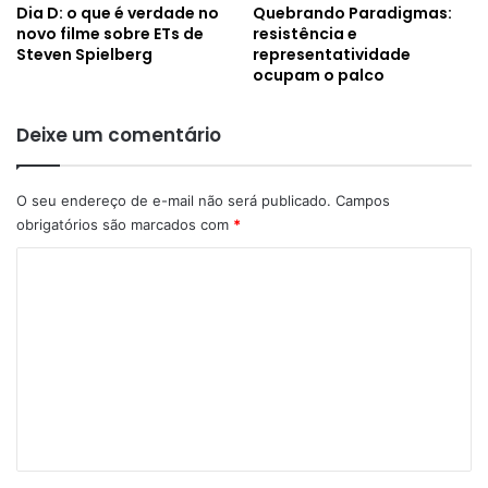
Dia D: o que é verdade no
Quebrando Paradigmas:
novo filme sobre ETs de
resistência e
Steven Spielberg
representatividade
ocupam o palco
Deixe um comentário
O seu endereço de e-mail não será publicado.
Campos
obrigatórios são marcados com
*
C
o
m
e
n
t
á