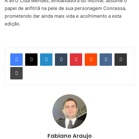
A atriz Cida Mendes, embaixadora do festival, assume o
papel de anfitriã na pele de sua personagem Concessa,
prometendo dar ainda mais vida e acolhimento a esta
edição.
Linkedin
Tumblr
Pinterest
Reddit
VK
Compartilhar via e-mail
Imprimir
Fabiano Araujo