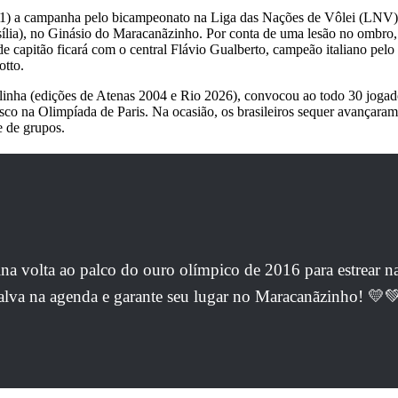
ra (11) a campanha pelo bicampeonato na Liga das Nações de Vôlei (LNV)
rasília), no Ginásio do Maracanãzinho. Por conta de uma lesão no ombro,
de capitão ficará com o central Flávio Gualberto, campeão italiano pelo
otto.
nha (edições de Atenas 2004 e Rio 2026), convocou ao todo 30 jogador
o na Olimpíada de Paris. Na ocasião, os brasileiros sequer avançaram às
e de grupos.
lina volta ao palco do ouro olímpico de 2016 para estrear 
 Salva na agenda e garante seu lugar no Maracanãzinho! 💛