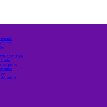
temporal
Feminino
ões
ydn nesta sexta
artista
s suspeitas
em julho
icos
de janeiro