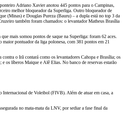
 ponteiro Adriano Xavier anotou 445 pontos para o Campinas,
terceiro melhor bloqueador da Superliga. Outro bloqueador de
ique (Minas) e Douglas Pureza (Bauru) – a dupla está no top 3 da
o Cruzeiro também foram chamados: o levantador Matheus Brasília
a que mais somou pontos de saque na Superliga: foram 62 aces.
iro maior pontuador da liga polonesa, com 381 pontos em 21
a contra o Irã contará como os levantadores Cahopa e Brasília; os
 e os líberos Maique e Alê Elias. No banco de reservas estarão
 Internacional de Voleibol (FIVB). Além de atuar em casa, a
assegurada no mata-mata da LNV, por sediar a fase final da