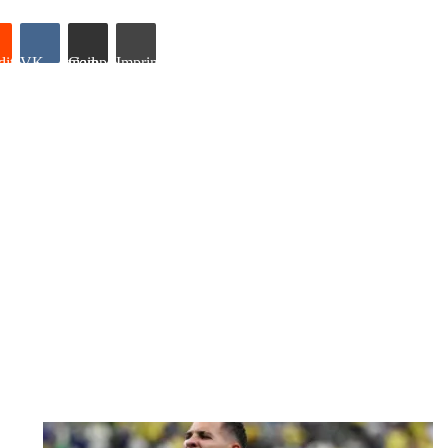
it
VK
Compartilhar via e-mail
Imprimir