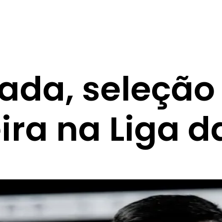
vada, seleçã
eira na Liga 