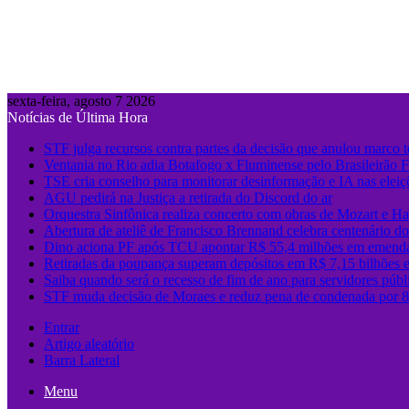
sexta-feira, agosto 7 2026
Notícias de Última Hora
STF julga recursos contra partes da decisão que anulou marco 
Ventania no Rio adia Botafogo x Fluminense pelo Brasileirão 
TSE cria conselho para monitorar desinformação e IA nas eleiç
AGU pedirá na Justiça a retirada do Discord do ar
Orquestra Sinfônica realiza concerto com obras de Mozart e Ha
Abertura de ateliê de Francisco Brennand celebra centenário do 
Dino aciona PF após TCU apontar R$ 55,4 milhões em emenda
Retiradas da poupança superam depósitos em R$ 7,15 bilhões 
Saiba quando será o recesso de fim de ano para servidores públ
STF muda decisão de Moraes e reduz pena de condenada por 8 
Entrar
Artigo aleatório
Barra Lateral
Menu