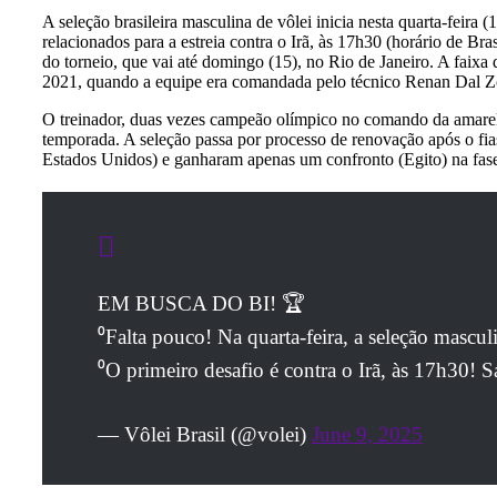
A seleção brasileira masculina de vôlei inicia nesta quarta-fei
relacionados para a estreia contra o Irã, às 17h30 (horário de B
do torneio, que vai até domingo (15), no Rio de Janeiro. A faixa 
2021, quando a equipe era comandada pelo técnico Renan Dal Z
O treinador, duas vezes campeão olímpico no comando da amareli
temporada. A seleção passa por processo de renovação após o fiasc
Estados Unidos) e ganharam apenas um confronto (Egito) na fas
EM BUSCA DO BI! 🏆
⁰Falta pouco! Na quarta-feira, a seleção mascu
⁰O primeiro desafio é contra o Irã, às 17h30!
— Vôlei Brasil (@volei)
June 9, 2025