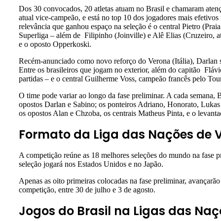
Dos 30 convocados, 20 atletas atuam no Brasil e chamaram aten
atual vice-campeão, e está no top 10 dos jogadores mais efetivo
relevância que ganhou espaço na seleção é o central Pietro (Pra
Superliga – além de Filipinho (Joinville) e Alê Elias (Cruzeiro
e o oposto Opperkoski.
Recém-anunciado como novo reforço do Verona (Itália), Darlan s
Entre os brasileiros que jogam no exterior, além do capitão Flá
partidas – e o central Guilherme Voss, campeão francês pelo Tour
O time pode variar ao longo da fase preliminar. A cada semana, B
opostos Darlan e Sabino; os ponteiros Adriano, Honorato, Lukas 
os opostos Alan e Chzoba, os centrais Matheus Pinta, e o levant
Formato da Liga das Nações de V
A competição reúne as 18 melhores seleções do mundo na fase pr
seleção jogará nos Estados Unidos e no Japão.
Apenas as oito primeiras colocadas na fase preliminar, avançarão 
competição, entre 30 de julho e 3 de agosto.
Jogos do Brasil na Ligas das Naç