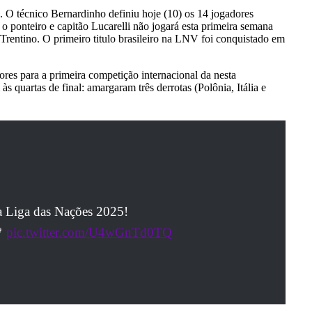
. O técnico Bernardinho definiu hoje (10) os 14 jogadores
 o ponteiro e capitão Lucarelli não jogará esta primeira semana
 Trentino. O primeiro titulo brasileiro na LNV foi conquistado em
es para a primeira competição internacional da nesta
 quartas de final: amargaram três derrotas (Polônia, Itália e
na Liga das Nações 2025!
💚
pic.twitter.com/U4wGnTd0TQ