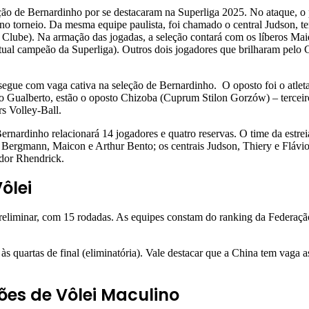
ção de Bernardinho por se destacaram na Superliga 2025. No ataque, o
s no torneio. Da mesma equipe paulista, foi chamado o central Judson, 
ia Clube). Na armação das jogadas, a seleção contará com os líberos Ma
, atual campeão da Superliga). Outros dois jogadores que brilharam pel
egue com vaga cativa na seleção de Bernardinho. O oposto foi o atlet
vio Gualberto, estão o oposto Chizoba (Cuprum Stilon Gorzów) – terce
s Volley-Ball.
ernardinho relacionará 14 jogadores e quatro reservas. O time da estrei
Bergmann, Maicon e Arthur Bento; os centrais Judson, Thiery e Flávio;
ador Rhendrick.
ôlei
eliminar, com 15 rodadas. As equipes constam do ranking da Federação
às quartas de final (eliminatória). Vale destacar que a China tem vaga 
ões de Vôlei Maculino